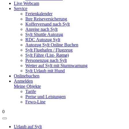
Live Webcam
Service
Ferienkalender
Ihre Reiseversicherung
Kofferversand nach Sylt
Anreise nach Sylt
Sylt Shuttle Autozug
RDC Autozug Sylt
Autozug Sylt Online Buchen
Sylt Flughafen / Flugzeug
Sylt Fähre (List- Rømø)
Personenzug nach Sylt
Wetter auf Sylt mit Sturmwarnung
Sylt Urlaub mit Hund
Onlinebuchen
Anmelden
Meine Objekte
Tarife
Preise und Leistungen
Fewo-Line
0
Urlaub auf Sylt