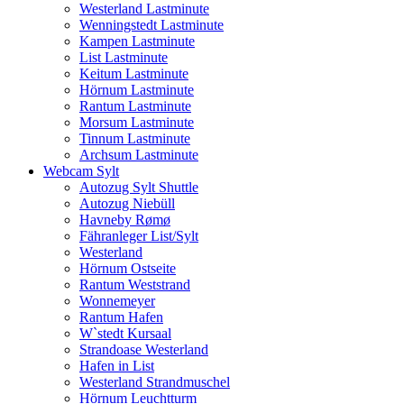
Westerland Lastminute
Wenningstedt Lastminute
Kampen Lastminute
List Lastminute
Keitum Lastminute
Hörnum Lastminute
Rantum Lastminute
Morsum Lastminute
Tinnum Lastminute
Archsum Lastminute
Webcam Sylt
Autozug Sylt Shuttle
Autozug Niebüll
Havneby Rømø
Fähranleger List/Sylt
Westerland
Hörnum Ostseite
Rantum Weststrand
Wonnemeyer
Rantum Hafen
W`stedt Kursaal
Strandoase Westerland
Hafen in List
Westerland Strandmuschel
Hörnum Leuchtturm