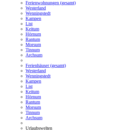
Ferienwohnungen (gesamt)
Westerland
Wenningstedt
Kampen
List
Keitum
Hörnum
Rantum
Morsum
Tinnum
Archsum
Ferienhäuser (gesamt)
Westerland
Wenningstedt
Kampen
List
Keitum
Hörnum
Rantum
Morsum
Tinnum
Archsum
Urlaubswelten