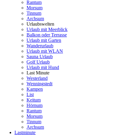
Rantum
Morsum
Tinnum
Archsum
Urlaubswelten
Urlaub mit Meerblick
Balkon oder Terrasse
Urlaub mit Garten
Wanderurlaub
Urlaub mit WLAN
Sauna Urlaub
Golf Urlaub
Urlaub mit Hund
Last Minute
Westerland
Wenningstedt
Kampen
List
Keitum
Hörnum
Rantum
Morsum
Tinnum
Archsum
Lastminute