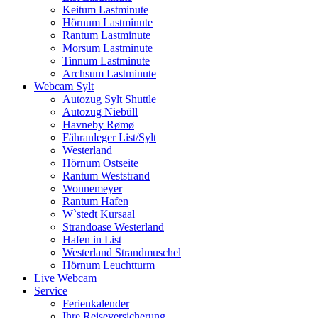
Keitum Lastminute
Hörnum Lastminute
Rantum Lastminute
Morsum Lastminute
Tinnum Lastminute
Archsum Lastminute
Webcam Sylt
Autozug Sylt Shuttle
Autozug Niebüll
Havneby Rømø
Fähranleger List/Sylt
Westerland
Hörnum Ostseite
Rantum Weststrand
Wonnemeyer
Rantum Hafen
W`stedt Kursaal
Strandoase Westerland
Hafen in List
Westerland Strandmuschel
Hörnum Leuchtturm
Live Webcam
Service
Ferienkalender
Ihre Reiseversicherung