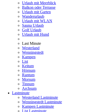
Urlaub mit Meerblick
Balkon oder Terrasse
Urlaub mit Garten
Wanderurlaub
Urlaub mit WLAN
Sauna Urlaub
Golf Urlaub
Urlaub mit Hund
Last Minute
Westerland
Wenningstedt
Kampen
List
Keitum
Hörnum
Rantum
Morsum
Tinnum
Archsum
Lastminute
Westerland Lastminute
Wenningstedt Lastminute
Kampen Lastminute
List Lastminute