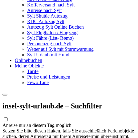
Kofferversand nach Sylt
Anreise nach Sylt
Sylt Shuttle Autozug
RDC Autozug Sylt
Autozug Sylt Online Buchen
Sylt Flughafen / Flugzeug
Sylt Fähre (List- Rømø)
Personenzug nach Sylt
Wetter auf Sylt mit Sturmwarnung
Sylt Urlaub mit Hund
Onlinebuchen
Meine Objekte
Tarife
Preise und Leistungen
Fewo-Line
insel-sylt-urlaub.de – Suchfilter
Anreise nur an diesem Tag möglich
Setzen Sie bitte diesen Haken, falls Sie ausschließlich Ferienobjekte
suchen, deren Anreisetag mit Ihrem Anreisetermin übereinstimmt.