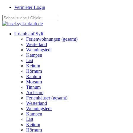
Vermieter-Login
Urlaub auf Sylt
Ferienwohnungen (gesamt)
Westerland
Wenningstedt
Kampen
List
Keitum
Hörnum
Rantum
Morsum
Tinnum
Archsum
Ferienhäuser (gesamt)
Westerland
Wenningstedt
Kampen
List
Keitum
Hörnum