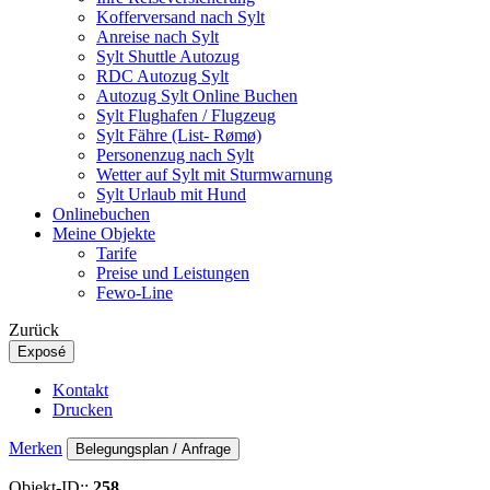
Kofferversand nach Sylt
Anreise nach Sylt
Sylt Shuttle Autozug
RDC Autozug Sylt
Autozug Sylt Online Buchen
Sylt Flughafen / Flugzeug
Sylt Fähre (List- Rømø)
Personenzug nach Sylt
Wetter auf Sylt mit Sturmwarnung
Sylt Urlaub mit Hund
Onlinebuchen
Meine Objekte
Tarife
Preise und Leistungen
Fewo-Line
Zurück
Exposé
Kontakt
Drucken
Merken
Belegungsplan / Anfrage
Objekt-ID::
258