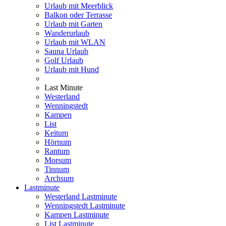
Urlaub mit Meerblick
Balkon oder Terrasse
Urlaub mit Garten
Wanderurlaub
Urlaub mit WLAN
Sauna Urlaub
Golf Urlaub
Urlaub mit Hund
Last Minute
Westerland
Wenningstedt
Kampen
List
Keitum
Hörnum
Rantum
Morsum
Tinnum
Archsum
Lastminute
Westerland Lastminute
Wenningstedt Lastminute
Kampen Lastminute
List Lastminute