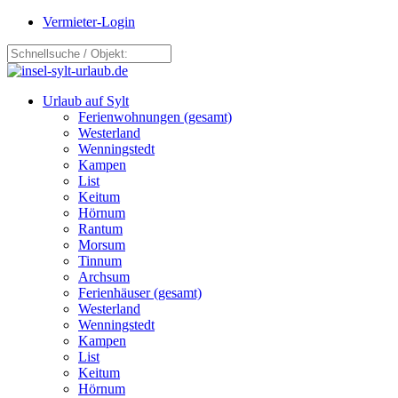
Vermieter-Login
Urlaub auf Sylt
Ferienwohnungen (gesamt)
Westerland
Wenningstedt
Kampen
List
Keitum
Hörnum
Rantum
Morsum
Tinnum
Archsum
Ferienhäuser (gesamt)
Westerland
Wenningstedt
Kampen
List
Keitum
Hörnum