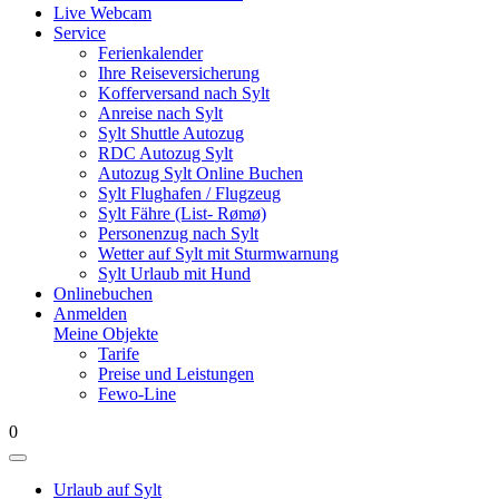
Live Webcam
Service
Ferienkalender
Ihre Reiseversicherung
Kofferversand nach Sylt
Anreise nach Sylt
Sylt Shuttle Autozug
RDC Autozug Sylt
Autozug Sylt Online Buchen
Sylt Flughafen / Flugzeug
Sylt Fähre (List- Rømø)
Personenzug nach Sylt
Wetter auf Sylt mit Sturmwarnung
Sylt Urlaub mit Hund
Onlinebuchen
Anmelden
Meine Objekte
Tarife
Preise und Leistungen
Fewo-Line
0
Urlaub auf Sylt