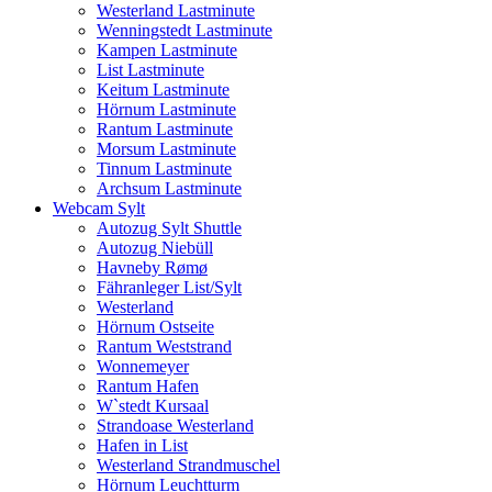
Westerland Lastminute
Wenningstedt Lastminute
Kampen Lastminute
List Lastminute
Keitum Lastminute
Hörnum Lastminute
Rantum Lastminute
Morsum Lastminute
Tinnum Lastminute
Archsum Lastminute
Webcam Sylt
Autozug Sylt Shuttle
Autozug Niebüll
Havneby Rømø
Fähranleger List/Sylt
Westerland
Hörnum Ostseite
Rantum Weststrand
Wonnemeyer
Rantum Hafen
W`stedt Kursaal
Strandoase Westerland
Hafen in List
Westerland Strandmuschel
Hörnum Leuchtturm