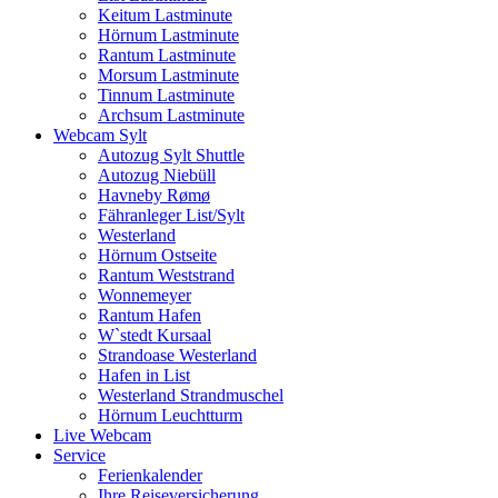
Keitum Lastminute
Hörnum Lastminute
Rantum Lastminute
Morsum Lastminute
Tinnum Lastminute
Archsum Lastminute
Webcam Sylt
Autozug Sylt Shuttle
Autozug Niebüll
Havneby Rømø
Fähranleger List/Sylt
Westerland
Hörnum Ostseite
Rantum Weststrand
Wonnemeyer
Rantum Hafen
W`stedt Kursaal
Strandoase Westerland
Hafen in List
Westerland Strandmuschel
Hörnum Leuchtturm
Live Webcam
Service
Ferienkalender
Ihre Reiseversicherung