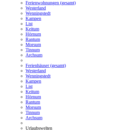
Ferienwohnungen (gesamt)
Westerland
Wenningstedt
Kampen
List
Keitum
Hörnum
Rantum
Morsum
Tinnum
Archsum
Ferienhäuser (gesamt)
Westerland
Wenningstedt
Kampen
List
Keitum
Hörnum
Rantum
Morsum
Tinnum
Archsum
Urlaubswelten