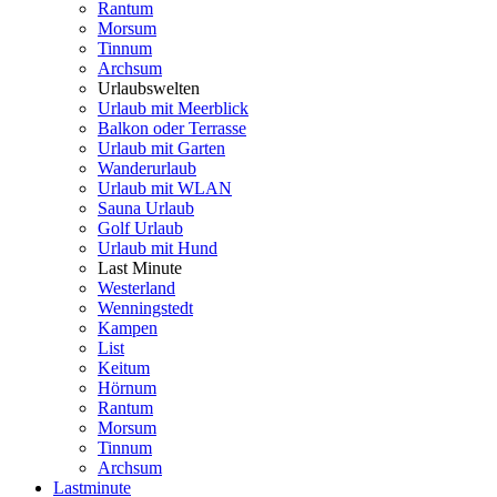
Rantum
Morsum
Tinnum
Archsum
Urlaubswelten
Urlaub mit Meerblick
Balkon oder Terrasse
Urlaub mit Garten
Wanderurlaub
Urlaub mit WLAN
Sauna Urlaub
Golf Urlaub
Urlaub mit Hund
Last Minute
Westerland
Wenningstedt
Kampen
List
Keitum
Hörnum
Rantum
Morsum
Tinnum
Archsum
Lastminute