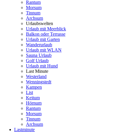
Rantum
Morsum
Tinnum
Archsum
Urlaubswelten
Urlaub mit Meerblick
Balkon oder Terrasse
Urlaub mit Garten
Wanderurlaub
Urlaub mit WLAN
Sauna Urlaub
Golf Urlaub
Urlaub mit Hund
Last Minute
Westerland
Wenningstedt
Kampen
List
Keitum
Hörnum
Rantum
Morsum
Tinnum
Archsum
Lastminute