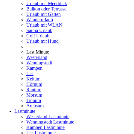
Urlaub mit Meerblick
Balkon oder Terrasse
Urlaub mit Garten
Wanderurlaub
Urlaub mit WLAN
Sauna Urlaub
Golf Urlaub
Urlaub mit Hund
Last Minute
Westerland
Wenningstedt
Kampen
List
Keitum
Hörnum
Rantum
Morsum
Tinnum
Archsum
Lastminute
Westerland Lastminute
Wenningstedt Lastminute
Kampen Lastminute
List Lastminute