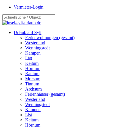
Vermieter-Login
Urlaub auf Sylt
Ferienwohnungen (gesamt)
Westerland
Wenningstedt
Kampen
List
Keitum
Hörnum
Rantum
Morsum
Tinnum
Archsum
Ferienhäuser (gesamt)
Westerland
Wenningstedt
Kampen
List
Keitum
Hörnum