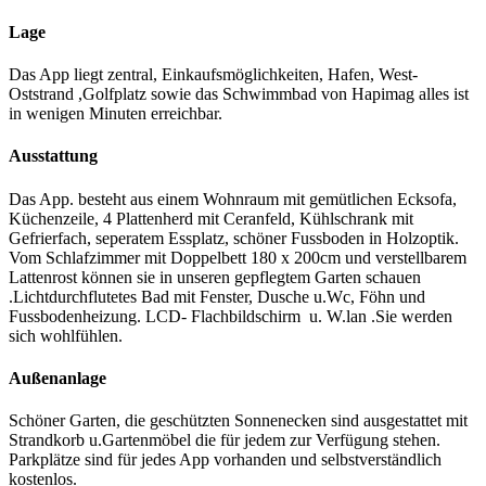
Lage
Das App liegt zentral, Einkaufsmöglichkeiten, Hafen, West-
Oststrand ,Golfplatz sowie das Schwimmbad von Hapimag alles ist
in wenigen Minuten erreichbar.
Ausstattung
Das App. besteht aus einem Wohnraum mit gemütlichen Ecksofa,
Küchenzeile, 4 Plattenherd mit Ceranfeld, Kühlschrank mit
Gefrierfach, seperatem Essplatz, schöner Fussboden in Holzoptik.
Vom Schlafzimmer mit Doppelbett 180 x 200cm und verstellbarem
Lattenrost können sie in unseren gepflegtem Garten schauen
.Lichtdurchflutetes Bad mit Fenster, Dusche u.Wc, Föhn und
Fussbodenheizung. LCD- Flachbildschirm u. W.lan .Sie werden
sich wohlfühlen.
Außenanlage
Schöner Garten, die geschützten Sonnenecken sind ausgestattet mit
Strandkorb u.Gartenmöbel die für jedem zur Verfügung stehen.
Parkplätze sind für jedes App vorhanden und selbstverständlich
kostenlos.