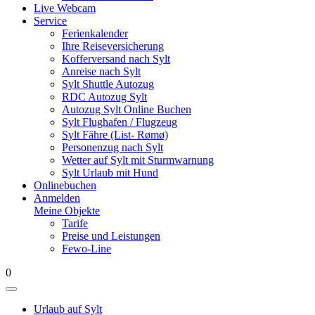
Live Webcam
Service
Ferienkalender
Ihre Reiseversicherung
Kofferversand nach Sylt
Anreise nach Sylt
Sylt Shuttle Autozug
RDC Autozug Sylt
Autozug Sylt Online Buchen
Sylt Flughafen / Flugzeug
Sylt Fähre (List- Rømø)
Personenzug nach Sylt
Wetter auf Sylt mit Sturmwarnung
Sylt Urlaub mit Hund
Onlinebuchen
Anmelden
Meine Objekte
Tarife
Preise und Leistungen
Fewo-Line
0
Urlaub auf Sylt