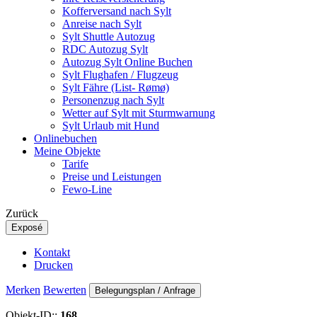
Kofferversand nach Sylt
Anreise nach Sylt
Sylt Shuttle Autozug
RDC Autozug Sylt
Autozug Sylt Online Buchen
Sylt Flughafen / Flugzeug
Sylt Fähre (List- Rømø)
Personenzug nach Sylt
Wetter auf Sylt mit Sturmwarnung
Sylt Urlaub mit Hund
Onlinebuchen
Meine Objekte
Tarife
Preise und Leistungen
Fewo-Line
Zurück
Exposé
Kontakt
Drucken
Merken
Bewerten
Belegungsplan / Anfrage
Objekt-ID::
168