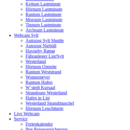
Keitum Lastminute
Hörnum Lastminute
Rantum Lastminute
Morsum Lastminute
Tinnum Lastminute
Archsum Lastminute
Webcam Sylt
Autozug Sylt Shuttle
Autozug Niebüll
Havneby Rømø
Fähranleger List/Sylt
Westerland
Hörnum Ostseite
Rantum Weststrand
Wonnemeyer
Rantum Hafen
W`stedt Kursaal
Strandoase Westerland
Hafen in List
Westerland Strandmuschel
Hörnum Leuchtturm
Live Webcam
Service
Ferienkalender
Ihre Reiseversicherung