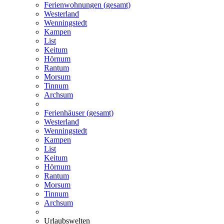
Ferienwohnungen (gesamt)
Westerland
Wenningstedt
Kampen
List
Keitum
Hörnum
Rantum
Morsum
Tinnum
Archsum
Ferienhäuser (gesamt)
Westerland
Wenningstedt
Kampen
List
Keitum
Hörnum
Rantum
Morsum
Tinnum
Archsum
Urlaubswelten