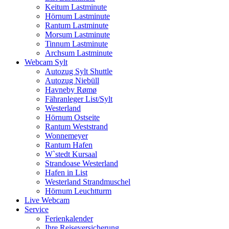
Keitum Lastminute
Hörnum Lastminute
Rantum Lastminute
Morsum Lastminute
Tinnum Lastminute
Archsum Lastminute
Webcam Sylt
Autozug Sylt Shuttle
Autozug Niebüll
Havneby Rømø
Fähranleger List/Sylt
Westerland
Hörnum Ostseite
Rantum Weststrand
Wonnemeyer
Rantum Hafen
W`stedt Kursaal
Strandoase Westerland
Hafen in List
Westerland Strandmuschel
Hörnum Leuchtturm
Live Webcam
Service
Ferienkalender
Ihre Reiseversicherung