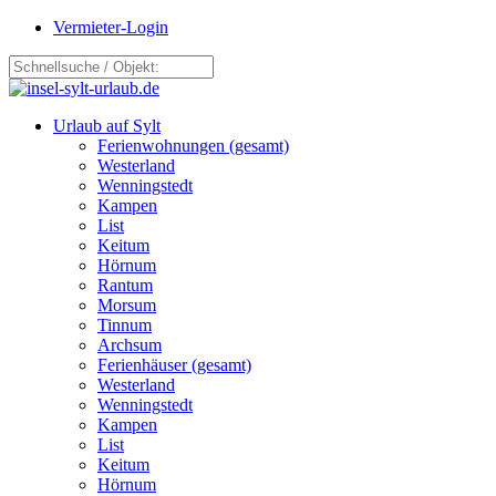
Vermieter-Login
Urlaub auf Sylt
Ferienwohnungen (gesamt)
Westerland
Wenningstedt
Kampen
List
Keitum
Hörnum
Rantum
Morsum
Tinnum
Archsum
Ferienhäuser (gesamt)
Westerland
Wenningstedt
Kampen
List
Keitum
Hörnum