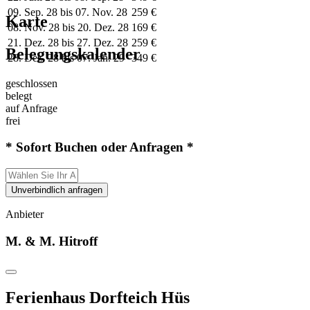
09. Sep. 28 bis 07. Nov. 28
259 €
Karte
08. Nov. 28 bis 20. Dez. 28
169 €
21. Dez. 28 bis 27. Dez. 28
259 €
Belegungskalender
28. Dez. 28 bis 07. Jan. 29
349 €
geschlossen
belegt
auf Anfrage
frei
* Sofort Buchen oder Anfragen *
Unverbindlich anfragen
Anbieter
M. & M. Hitroff
Ferienhaus Dorfteich Hüs