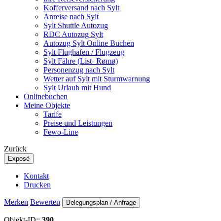
Kofferversand nach Sylt
Anreise nach Sylt
Sylt Shuttle Autozug
RDC Autozug Sylt
Autozug Sylt Online Buchen
Sylt Flughafen / Flugzeug
Sylt Fähre (List- Rømø)
Personenzug nach Sylt
Wetter auf Sylt mit Sturmwarnung
Sylt Urlaub mit Hund
Onlinebuchen
Meine Objekte
Tarife
Preise und Leistungen
Fewo-Line
Zurück
Exposé
Kontakt
Drucken
Merken
Bewerten
Belegungsplan / Anfrage
Objekt-ID::
390