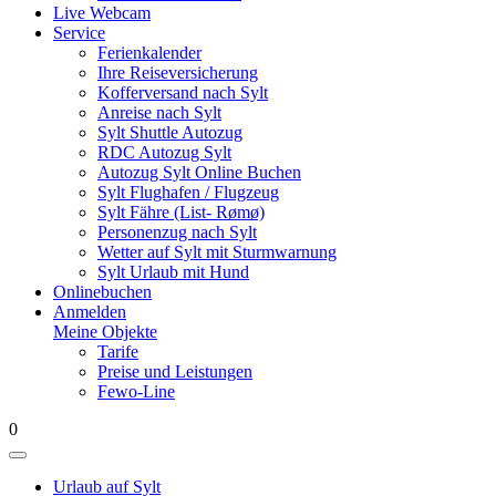
Live Webcam
Service
Ferienkalender
Ihre Reiseversicherung
Kofferversand nach Sylt
Anreise nach Sylt
Sylt Shuttle Autozug
RDC Autozug Sylt
Autozug Sylt Online Buchen
Sylt Flughafen / Flugzeug
Sylt Fähre (List- Rømø)
Personenzug nach Sylt
Wetter auf Sylt mit Sturmwarnung
Sylt Urlaub mit Hund
Onlinebuchen
Anmelden
Meine Objekte
Tarife
Preise und Leistungen
Fewo-Line
0
Urlaub auf Sylt