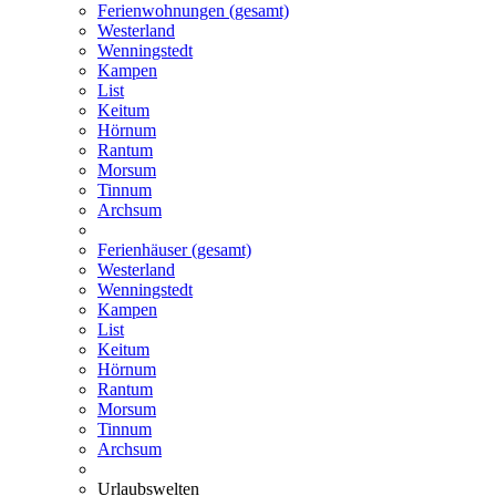
Ferienwohnungen (gesamt)
Westerland
Wenningstedt
Kampen
List
Keitum
Hörnum
Rantum
Morsum
Tinnum
Archsum
Ferienhäuser (gesamt)
Westerland
Wenningstedt
Kampen
List
Keitum
Hörnum
Rantum
Morsum
Tinnum
Archsum
Urlaubswelten