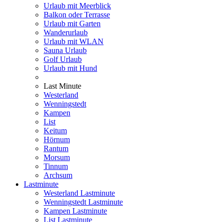
Urlaub mit Meerblick
Balkon oder Terrasse
Urlaub mit Garten
Wanderurlaub
Urlaub mit WLAN
Sauna Urlaub
Golf Urlaub
Urlaub mit Hund
Last Minute
Westerland
Wenningstedt
Kampen
List
Keitum
Hörnum
Rantum
Morsum
Tinnum
Archsum
Lastminute
Westerland Lastminute
Wenningstedt Lastminute
Kampen Lastminute
List Lastminute