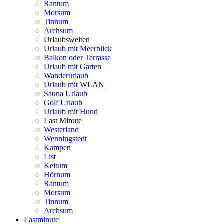
Rantum
Morsum
Tinnum
Archsum
Urlaubswelten
Urlaub mit Meerblick
Balkon oder Terrasse
Urlaub mit Garten
Wanderurlaub
Urlaub mit WLAN
Sauna Urlaub
Golf Urlaub
Urlaub mit Hund
Last Minute
Westerland
Wenningstedt
Kampen
List
Keitum
Hörnum
Rantum
Morsum
Tinnum
Archsum
Lastminute