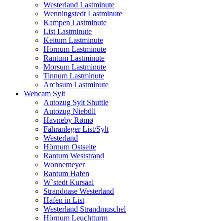
Westerland Lastminute
Wenningstedt Lastminute
Kampen Lastminute
List Lastminute
Keitum Lastminute
Hörnum Lastminute
Rantum Lastminute
Morsum Lastminute
Tinnum Lastminute
Archsum Lastminute
Webcam Sylt
Autozug Sylt Shuttle
Autozug Niebüll
Havneby Rømø
Fähranleger List/Sylt
Westerland
Hörnum Ostseite
Rantum Weststrand
Wonnemeyer
Rantum Hafen
W`stedt Kursaal
Strandoase Westerland
Hafen in List
Westerland Strandmuschel
Hörnum Leuchtturm