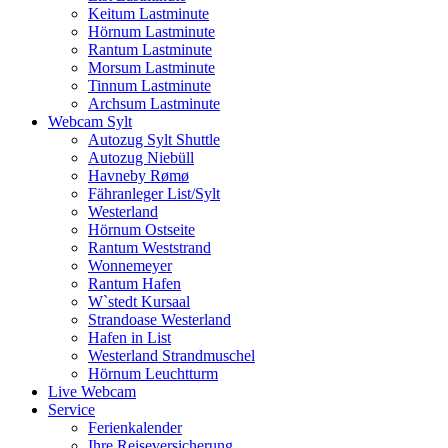
Keitum Lastminute
Hörnum Lastminute
Rantum Lastminute
Morsum Lastminute
Tinnum Lastminute
Archsum Lastminute
Webcam Sylt
Autozug Sylt Shuttle
Autozug Niebüll
Havneby Rømø
Fähranleger List/Sylt
Westerland
Hörnum Ostseite
Rantum Weststrand
Wonnemeyer
Rantum Hafen
W`stedt Kursaal
Strandoase Westerland
Hafen in List
Westerland Strandmuschel
Hörnum Leuchtturm
Live Webcam
Service
Ferienkalender
Ihre Reiseversicherung