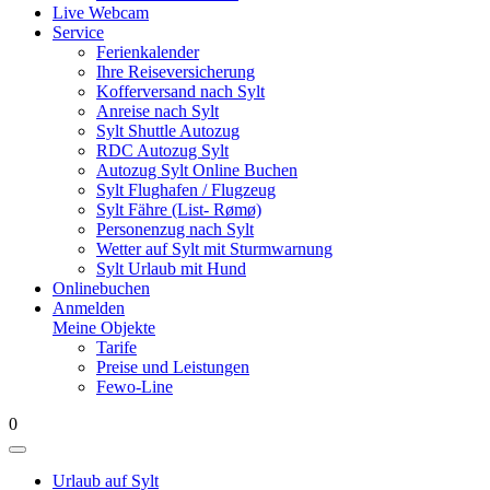
Live Webcam
Service
Ferienkalender
Ihre Reiseversicherung
Kofferversand nach Sylt
Anreise nach Sylt
Sylt Shuttle Autozug
RDC Autozug Sylt
Autozug Sylt Online Buchen
Sylt Flughafen / Flugzeug
Sylt Fähre (List- Rømø)
Personenzug nach Sylt
Wetter auf Sylt mit Sturmwarnung
Sylt Urlaub mit Hund
Onlinebuchen
Anmelden
Meine Objekte
Tarife
Preise und Leistungen
Fewo-Line
0
Urlaub auf Sylt