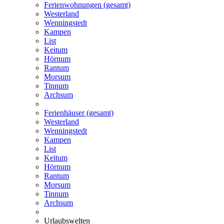
Ferienwohnungen (gesamt)
Westerland
Wenningstedt
Kampen
List
Keitum
Hörnum
Rantum
Morsum
Tinnum
Archsum
Ferienhäuser (gesamt)
Westerland
Wenningstedt
Kampen
List
Keitum
Hörnum
Rantum
Morsum
Tinnum
Archsum
Urlaubswelten