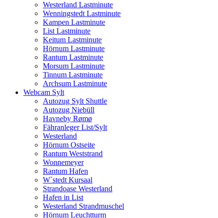
Westerland Lastminute
Wenningstedt Lastminute
Kampen Lastminute
List Lastminute
Keitum Lastminute
Hörnum Lastminute
Rantum Lastminute
Morsum Lastminute
Tinnum Lastminute
Archsum Lastminute
Webcam Sylt
Autozug Sylt Shuttle
Autozug Niebüll
Havneby Rømø
Fähranleger List/Sylt
Westerland
Hörnum Ostseite
Rantum Weststrand
Wonnemeyer
Rantum Hafen
W`stedt Kursaal
Strandoase Westerland
Hafen in List
Westerland Strandmuschel
Hörnum Leuchtturm