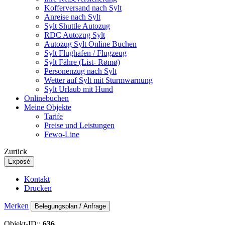
Kofferversand nach Sylt
Anreise nach Sylt
Sylt Shuttle Autozug
RDC Autozug Sylt
Autozug Sylt Online Buchen
Sylt Flughafen / Flugzeug
Sylt Fähre (List- Rømø)
Personenzug nach Sylt
Wetter auf Sylt mit Sturmwarnung
Sylt Urlaub mit Hund
Onlinebuchen
Meine Objekte
Tarife
Preise und Leistungen
Fewo-Line
Zurück
Exposé
Kontakt
Drucken
Merken
Belegungsplan / Anfrage
Objekt-ID::
636