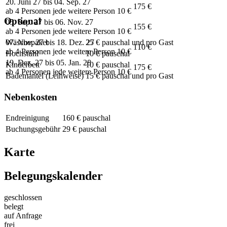
20. Juni 27 bis 04. Sep. 27
175 €
ab 4 Personen jede weitere Person 10 €
Optional
05. Sep. 27 bis 06. Nov. 27
155 €
ab 4 Personen jede weitere Person 10 €
07. Nov. 27 bis 18. Dez. 27
Wäschepaket
25 € pauschal und pro Gast
110 €
ab 4 Personen jede weitere Person 10 €
Hochstuhl
10 € pauschal
19. Dez. 27 bis 05. Jan. 28
Kinderbett
10 € pauschal
175 €
ab 4 Personen jede weitere Person 10 €
Bademantel (Leihweise)
15 € pauschal und pro Gast
Nebenkosten
Endreinigung
160 € pauschal
Buchungsgebühr
29 € pauschal
Karte
Belegungskalender
geschlossen
belegt
auf Anfrage
frei