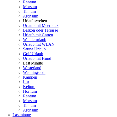
Rantum
Morsum
Tinnum
Archsum
Urlaubswelten
Urlaub mit Meerblick
Balkon oder Terrasse
Urlaub mit Garten
Wanderurlaub
Urlaub mit WLAN
Sauna Urlaub
Golf Urlaub
Urlaub mit Hund
Last Minute
Westerland
Wenningstedt
Kampen
List
Keitum
Hörnum
Rantum
Morsum
Tinnum
Archsum
Lastminute