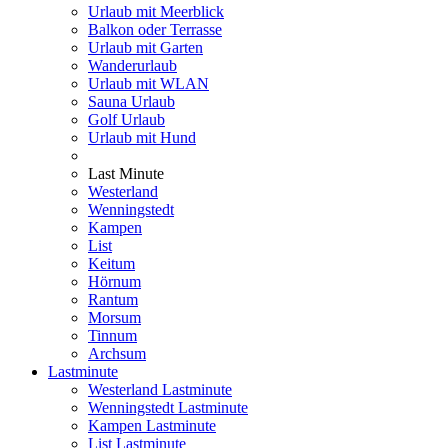
Urlaub mit Meerblick
Balkon oder Terrasse
Urlaub mit Garten
Wanderurlaub
Urlaub mit WLAN
Sauna Urlaub
Golf Urlaub
Urlaub mit Hund
Last Minute
Westerland
Wenningstedt
Kampen
List
Keitum
Hörnum
Rantum
Morsum
Tinnum
Archsum
Lastminute
Westerland Lastminute
Wenningstedt Lastminute
Kampen Lastminute
List Lastminute