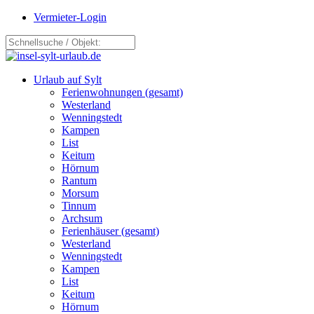
Vermieter-Login
Urlaub auf Sylt
Ferienwohnungen (gesamt)
Westerland
Wenningstedt
Kampen
List
Keitum
Hörnum
Rantum
Morsum
Tinnum
Archsum
Ferienhäuser (gesamt)
Westerland
Wenningstedt
Kampen
List
Keitum
Hörnum