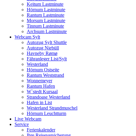
Keitum Lastminute
Hörnum Lastminute
Rantum Lastminute
Morsum Lastminute
Tinnum Lastminute
Archsum Lastminute
Webcam Sylt
Autozug Sylt Shuttle
Autozug Niebüll
Havneby Rømø
Fähranleger List/Sylt
Westerland
Hörnum Ostseite
Rantum Weststrand
Wonnemeyer
Rantum Hafen
W`stedt Kursaal
Strandoase Westerland
Hafen in List
Westerland Strandmuschel
Hörnum Leuchtturm
Live Webcam
Service
Ferienkalender
Ihre Reiseversicherung