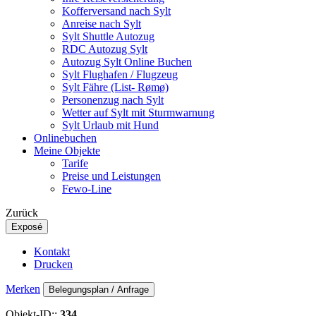
Kofferversand nach Sylt
Anreise nach Sylt
Sylt Shuttle Autozug
RDC Autozug Sylt
Autozug Sylt Online Buchen
Sylt Flughafen / Flugzeug
Sylt Fähre (List- Rømø)
Personenzug nach Sylt
Wetter auf Sylt mit Sturmwarnung
Sylt Urlaub mit Hund
Onlinebuchen
Meine Objekte
Tarife
Preise und Leistungen
Fewo-Line
Zurück
Exposé
Kontakt
Drucken
Merken
Belegungsplan / Anfrage
Objekt-ID::
334