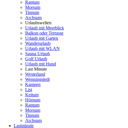
Rantum
Morsum
Tinnum
Archsum
Urlaubswelten
Urlaub mit Meerblick
Balkon oder Terrasse
Urlaub mit Garten
Wanderurlaub
Urlaub mit WLAN
Sauna Urlaub
Golf Urlaub
Urlaub mit Hund
Last Minute
Westerland
Wenningstedt
Kampen
List
Keitum
Hörnum
Rantum
Morsum
Tinnum
Archsum
Lastminute