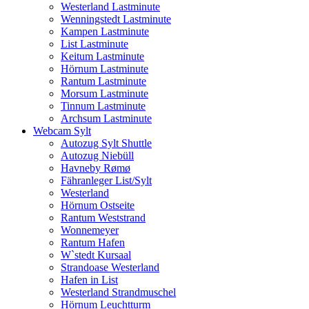
Westerland Lastminute
Wenningstedt Lastminute
Kampen Lastminute
List Lastminute
Keitum Lastminute
Hörnum Lastminute
Rantum Lastminute
Morsum Lastminute
Tinnum Lastminute
Archsum Lastminute
Webcam Sylt
Autozug Sylt Shuttle
Autozug Niebüll
Havneby Rømø
Fähranleger List/Sylt
Westerland
Hörnum Ostseite
Rantum Weststrand
Wonnemeyer
Rantum Hafen
W`stedt Kursaal
Strandoase Westerland
Hafen in List
Westerland Strandmuschel
Hörnum Leuchtturm