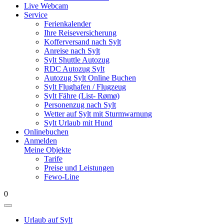
Live Webcam
Service
Ferienkalender
Ihre Reiseversicherung
Kofferversand nach Sylt
Anreise nach Sylt
Sylt Shuttle Autozug
RDC Autozug Sylt
Autozug Sylt Online Buchen
Sylt Flughafen / Flugzeug
Sylt Fähre (List- Rømø)
Personenzug nach Sylt
Wetter auf Sylt mit Sturmwarnung
Sylt Urlaub mit Hund
Onlinebuchen
Anmelden
Meine Objekte
Tarife
Preise und Leistungen
Fewo-Line
0
Urlaub auf Sylt