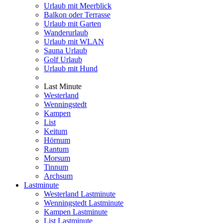
Urlaub mit Meerblick
Balkon oder Terrasse
Urlaub mit Garten
Wanderurlaub
Urlaub mit WLAN
Sauna Urlaub
Golf Urlaub
Urlaub mit Hund
Last Minute
Westerland
Wenningstedt
Kampen
List
Keitum
Hörnum
Rantum
Morsum
Tinnum
Archsum
Lastminute
Westerland Lastminute
Wenningstedt Lastminute
Kampen Lastminute
List Lastminute