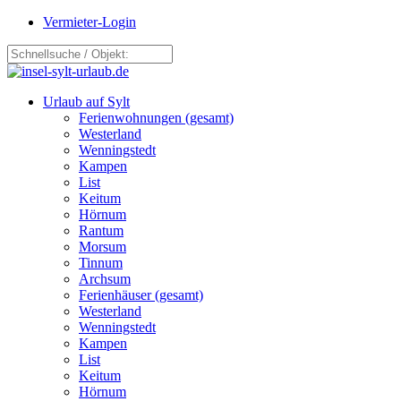
Vermieter-Login
Urlaub auf Sylt
Ferienwohnungen (gesamt)
Westerland
Wenningstedt
Kampen
List
Keitum
Hörnum
Rantum
Morsum
Tinnum
Archsum
Ferienhäuser (gesamt)
Westerland
Wenningstedt
Kampen
List
Keitum
Hörnum