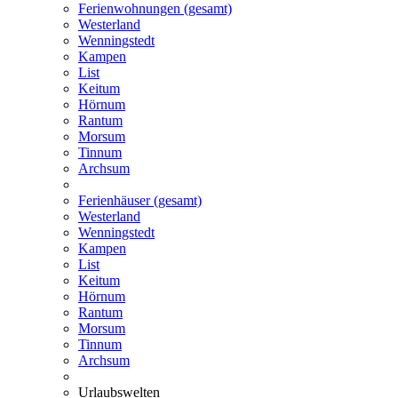
Ferienwohnungen (gesamt)
Westerland
Wenningstedt
Kampen
List
Keitum
Hörnum
Rantum
Morsum
Tinnum
Archsum
Ferienhäuser (gesamt)
Westerland
Wenningstedt
Kampen
List
Keitum
Hörnum
Rantum
Morsum
Tinnum
Archsum
Urlaubswelten