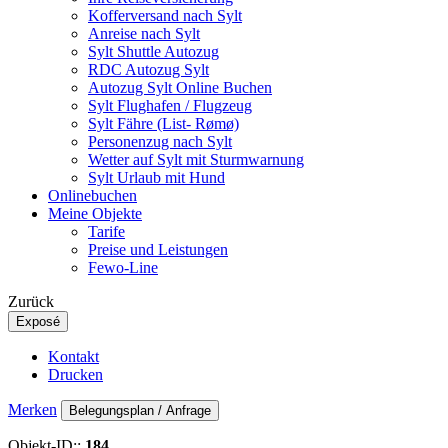
Kofferversand nach Sylt
Anreise nach Sylt
Sylt Shuttle Autozug
RDC Autozug Sylt
Autozug Sylt Online Buchen
Sylt Flughafen / Flugzeug
Sylt Fähre (List- Rømø)
Personenzug nach Sylt
Wetter auf Sylt mit Sturmwarnung
Sylt Urlaub mit Hund
Onlinebuchen
Meine Objekte
Tarife
Preise und Leistungen
Fewo-Line
Zurück
Exposé
Kontakt
Drucken
Merken
Belegungsplan / Anfrage
Objekt-ID::
184