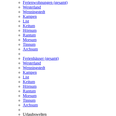
Ferienwohnungen (gesamt)
Westerland
Wenningstedt
Kampen
List
Keitum
Hörnum
Rantum
Morsum
Tinnum
Archsum
Ferienhäuser (gesamt)
Westerland
Wenningstedt
Kampen
List
Keitum
Hörnum
Rantum
Morsum
Tinnum
Archsum
Urlaubswelten