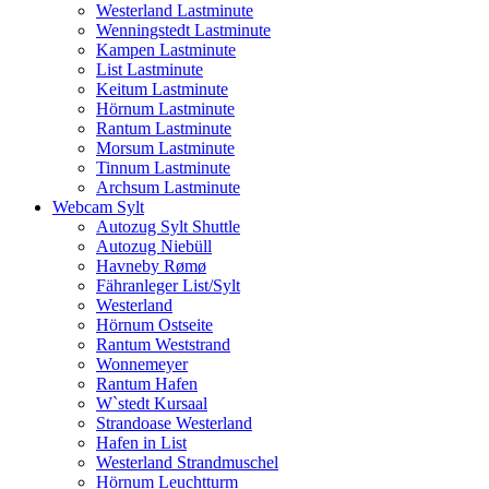
Westerland Lastminute
Wenningstedt Lastminute
Kampen Lastminute
List Lastminute
Keitum Lastminute
Hörnum Lastminute
Rantum Lastminute
Morsum Lastminute
Tinnum Lastminute
Archsum Lastminute
Webcam Sylt
Autozug Sylt Shuttle
Autozug Niebüll
Havneby Rømø
Fähranleger List/Sylt
Westerland
Hörnum Ostseite
Rantum Weststrand
Wonnemeyer
Rantum Hafen
W`stedt Kursaal
Strandoase Westerland
Hafen in List
Westerland Strandmuschel
Hörnum Leuchtturm