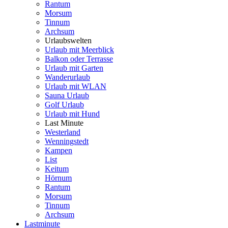
Rantum
Morsum
Tinnum
Archsum
Urlaubswelten
Urlaub mit Meerblick
Balkon oder Terrasse
Urlaub mit Garten
Wanderurlaub
Urlaub mit WLAN
Sauna Urlaub
Golf Urlaub
Urlaub mit Hund
Last Minute
Westerland
Wenningstedt
Kampen
List
Keitum
Hörnum
Rantum
Morsum
Tinnum
Archsum
Lastminute