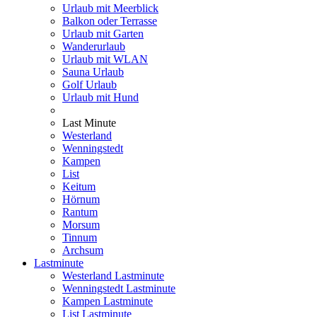
Urlaub mit Meerblick
Balkon oder Terrasse
Urlaub mit Garten
Wanderurlaub
Urlaub mit WLAN
Sauna Urlaub
Golf Urlaub
Urlaub mit Hund
Last Minute
Westerland
Wenningstedt
Kampen
List
Keitum
Hörnum
Rantum
Morsum
Tinnum
Archsum
Lastminute
Westerland Lastminute
Wenningstedt Lastminute
Kampen Lastminute
List Lastminute