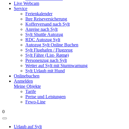
Live Webcam
Service
Ferienkalender
Ihre Reiseversicherung
Kofferversand nach Sylt
Anreise nach Sylt
Sylt Shuttle Autozug
RDC Autozug Sylt
Autozug Sylt Online Buchen
Sylt Flughafen / Flugzeug
Sylt Fähre (List- Rømø)
Personenzug nach Sylt
Wetter auf Sylt mit Sturmwarnung
Sylt Urlaub mit Hund
Onlinebuchen
Anmelden
Meine Objekte
Tarife
Preise und Leistungen
Fewo-Line
0
Urlaub auf Sylt