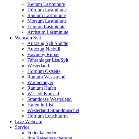
Keitum Lastminute
Hörnum Lastminute
Rantum Lastminute
Morsum Lastminute
Tinnum Lastminute
Archsum Lastminute
Webcam Sylt
Autozug Sylt Shuttle
Autozug Niebüll
Havneby Rømø
Fähranleger List/Sylt
Westerland
Hörnum Ostseite
Rantum Weststrand
Wonnemeyer
Rantum Hafen
W`stedt Kursaal
Strandoase Westerland
Hafen in List
Westerland Strandmuschel
Hörnum Leuchtturm
Live Webcam
Service
Ferienkalender
Ihre Reiseversicherung