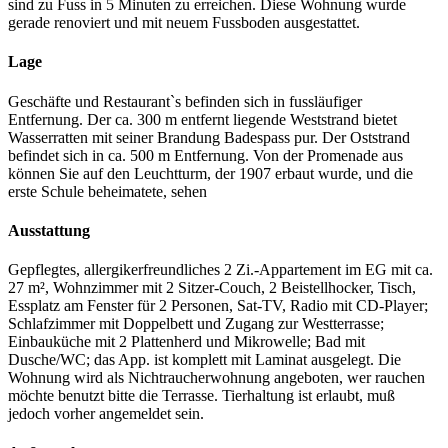
sind zu Fuss in 5 Minuten zu erreichen. Diese Wohnung wurde
gerade renoviert und mit neuem Fussboden ausgestattet.
Lage
Geschäfte und Restaurant`s befinden sich in fussläufiger
Entfernung. Der ca. 300 m entfernt liegende Weststrand bietet
Wasserratten mit seiner Brandung Badespass pur. Der Oststrand
befindet sich in ca. 500 m Entfernung. Von der Promenade aus
können Sie auf den Leuchtturm, der 1907 erbaut wurde, und die
erste Schule beheimatete, sehen
Ausstattung
Gepflegtes, allergikerfreundliches 2 Zi.-Appartement im EG mit ca.
27 m², Wohnzimmer mit 2 Sitzer-Couch, 2 Beistellhocker, Tisch,
Essplatz am Fenster für 2 Personen, Sat-TV, Radio mit CD-Player;
Schlafzimmer mit Doppelbett und Zugang zur Westterrasse;
Einbauküche mit 2 Plattenherd und Mikrowelle; Bad mit
Dusche/WC; das App. ist komplett mit Laminat ausgelegt. Die
Wohnung wird als Nichtraucherwohnung angeboten, wer rauchen
möchte benutzt bitte die Terrasse. Tierhaltung ist erlaubt, muß
jedoch vorher angemeldet sein.