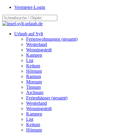
Vermieter-Login
Urlaub auf Sylt
Ferienwohnungen (gesamt)
Westerland
Wenningstedt
Kampen
List
Keitum
Hörnum
Rantum
Morsum
Tinnum
Archsum
Ferienhäuser (gesamt)
Westerland
Wenningstedt
Kampen
List
Keitum
Hörnum