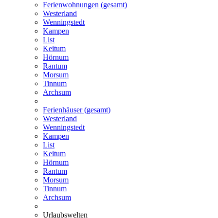
Ferienwohnungen (gesamt)
Westerland
Wenningstedt
Kampen
List
Keitum
Hörnum
Rantum
Morsum
Tinnum
Archsum
Ferienhäuser (gesamt)
Westerland
Wenningstedt
Kampen
List
Keitum
Hörnum
Rantum
Morsum
Tinnum
Archsum
Urlaubswelten