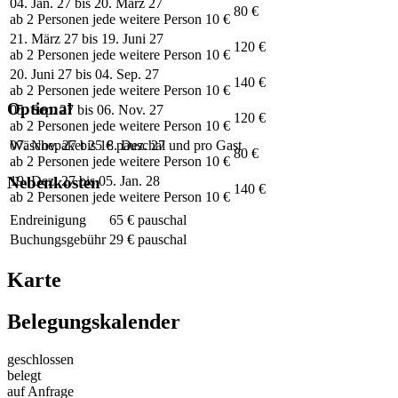
04. Jan. 27 bis 20. März 27
80 €
ab 2 Personen jede weitere Person 10 €
21. März 27 bis 19. Juni 27
120 €
ab 2 Personen jede weitere Person 10 €
20. Juni 27 bis 04. Sep. 27
140 €
ab 2 Personen jede weitere Person 10 €
Optional
05. Sep. 27 bis 06. Nov. 27
120 €
ab 2 Personen jede weitere Person 10 €
07. Nov. 27 bis 18. Dez. 27
Wäschepaket
25 € pauschal und pro Gast
80 €
ab 2 Personen jede weitere Person 10 €
Nebenkosten
19. Dez. 27 bis 05. Jan. 28
140 €
ab 2 Personen jede weitere Person 10 €
Endreinigung
65 € pauschal
Buchungsgebühr
29 € pauschal
Karte
Belegungskalender
geschlossen
belegt
auf Anfrage