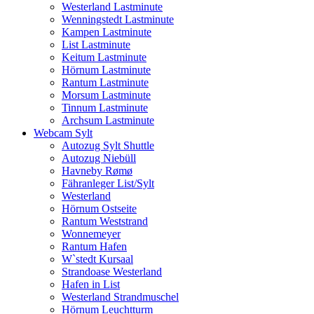
Westerland Lastminute
Wenningstedt Lastminute
Kampen Lastminute
List Lastminute
Keitum Lastminute
Hörnum Lastminute
Rantum Lastminute
Morsum Lastminute
Tinnum Lastminute
Archsum Lastminute
Webcam Sylt
Autozug Sylt Shuttle
Autozug Niebüll
Havneby Rømø
Fähranleger List/Sylt
Westerland
Hörnum Ostseite
Rantum Weststrand
Wonnemeyer
Rantum Hafen
W`stedt Kursaal
Strandoase Westerland
Hafen in List
Westerland Strandmuschel
Hörnum Leuchtturm