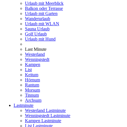
Urlaub mit Meerblick
Balkon oder Terrasse
Urlaub mit Garten
Wanderurlaub
Urlaub mit WLAN
Sauna Urlaub
Golf Urlaub
Urlaub mit Hund
Last Minute
Westerland
Wenningstedt
Kampen
List
Keitum
Hörnum
Rantum
Morsum
Tinnum
Archsum
Lastminute
Westerland Lastminute
Wenningstedt Lastminute
Kampen Lastminute
List Lastminute