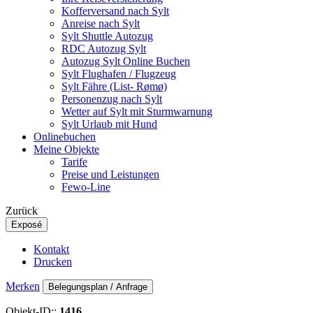
Kofferversand nach Sylt
Anreise nach Sylt
Sylt Shuttle Autozug
RDC Autozug Sylt
Autozug Sylt Online Buchen
Sylt Flughafen / Flugzeug
Sylt Fähre (List- Rømø)
Personenzug nach Sylt
Wetter auf Sylt mit Sturmwarnung
Sylt Urlaub mit Hund
Onlinebuchen
Meine Objekte
Tarife
Preise und Leistungen
Fewo-Line
Zurück
Exposé
Kontakt
Drucken
Merken
Belegungsplan / Anfrage
Objekt-ID::
1416