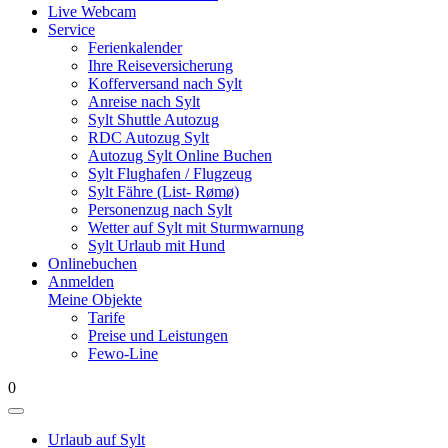
Live Webcam
Service
Ferienkalender
Ihre Reiseversicherung
Kofferversand nach Sylt
Anreise nach Sylt
Sylt Shuttle Autozug
RDC Autozug Sylt
Autozug Sylt Online Buchen
Sylt Flughafen / Flugzeug
Sylt Fähre (List- Rømø)
Personenzug nach Sylt
Wetter auf Sylt mit Sturmwarnung
Sylt Urlaub mit Hund
Onlinebuchen
Anmelden
Meine Objekte
Tarife
Preise und Leistungen
Fewo-Line
0
Urlaub auf Sylt