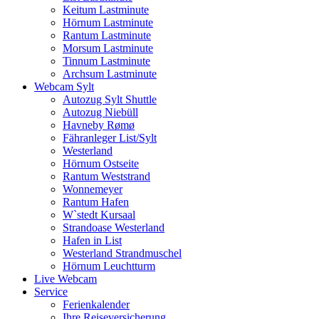
Keitum Lastminute
Hörnum Lastminute
Rantum Lastminute
Morsum Lastminute
Tinnum Lastminute
Archsum Lastminute
Webcam Sylt
Autozug Sylt Shuttle
Autozug Niebüll
Havneby Rømø
Fähranleger List/Sylt
Westerland
Hörnum Ostseite
Rantum Weststrand
Wonnemeyer
Rantum Hafen
W`stedt Kursaal
Strandoase Westerland
Hafen in List
Westerland Strandmuschel
Hörnum Leuchtturm
Live Webcam
Service
Ferienkalender
Ihre Reiseversicherung