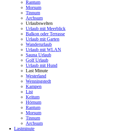
Rantum
Morsum
Tinnum
Archsum
Urlaubswelten
Urlaub mit Meerblick
Balkon oder Terrasse
Urlaub mit Garten
Wanderurlaub
Urlaub mit WLAN
Sauna Urlaub
Golf Urlaub
Urlaub mit Hund
Last Minute
Westerland
Wenningstedt
Kampen
List
Keitum
Hörnum
Rantum
Morsum
Tinnum
Archsum
Lastminute