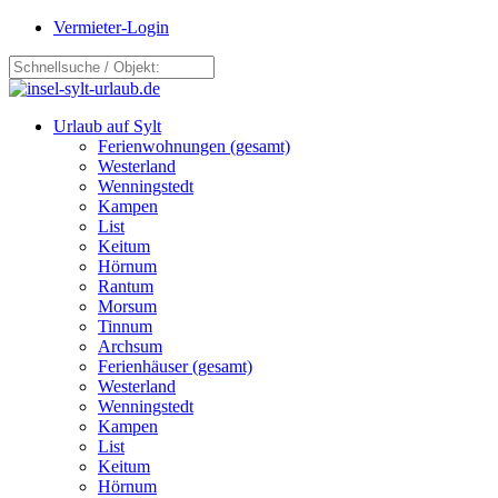
Vermieter-Login
Urlaub auf Sylt
Ferienwohnungen (gesamt)
Westerland
Wenningstedt
Kampen
List
Keitum
Hörnum
Rantum
Morsum
Tinnum
Archsum
Ferienhäuser (gesamt)
Westerland
Wenningstedt
Kampen
List
Keitum
Hörnum