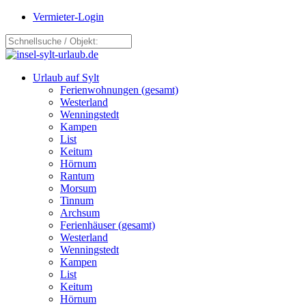
Vermieter-Login
Urlaub auf Sylt
Ferienwohnungen (gesamt)
Westerland
Wenningstedt
Kampen
List
Keitum
Hörnum
Rantum
Morsum
Tinnum
Archsum
Ferienhäuser (gesamt)
Westerland
Wenningstedt
Kampen
List
Keitum
Hörnum