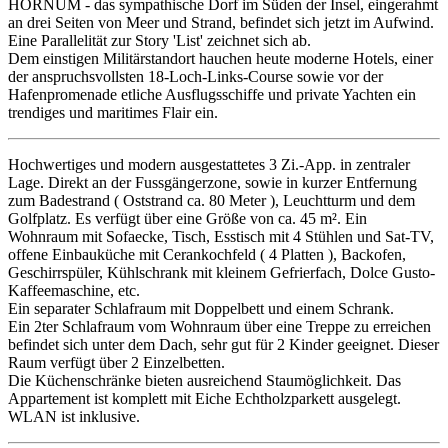
HÖRNUM - das sympathische Dorf im Süden der Insel, eingerahmt
an drei Seiten von Meer und Strand, befindet sich jetzt im Aufwind.
Eine Parallelität zur Story 'List' zeichnet sich ab.
Dem einstigen Militärstandort hauchen heute moderne Hotels, einer
der anspruchsvollsten 18-Loch-Links-Course sowie vor der
Hafenpromenade etliche Ausflugsschiffe und private Yachten ein
trendiges und maritimes Flair ein.
Hochwertiges und modern ausgestattetes 3 Zi.-App. in zentraler
Lage. Direkt an der Fussgängerzone, sowie in kurzer Entfernung
zum Badestrand ( Oststrand ca. 80 Meter ), Leuchtturm und dem
Golfplatz. Es verfügt über eine Größe von ca. 45 m². Ein
Wohnraum mit Sofaecke, Tisch, Esstisch mit 4 Stühlen und Sat-TV,
offene Einbauküche mit Cerankochfeld ( 4 Platten ), Backofen,
Geschirrspüler, Kühlschrank mit kleinem Gefrierfach, Dolce Gusto-
Kaffeemaschine, etc.
Ein separater Schlafraum mit Doppelbett und einem Schrank.
Ein 2ter Schlafraum vom Wohnraum über eine Treppe zu erreichen
befindet sich unter dem Dach, sehr gut für 2 Kinder geeignet. Dieser
Raum verfügt über 2 Einzelbetten.
Die Küchenschränke bieten ausreichend Staumöglichkeit. Das
Appartement ist komplett mit Eiche Echtholzparkett ausgelegt.
WLAN ist inklusive.