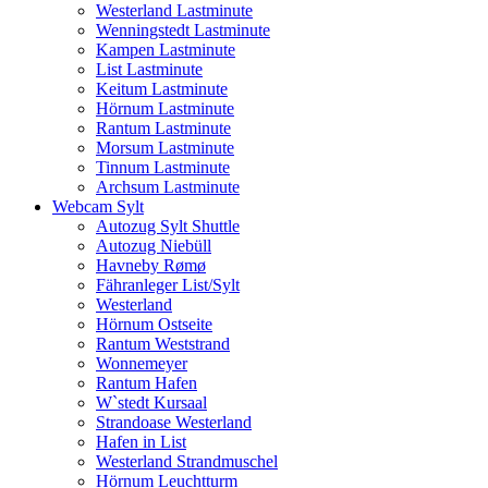
Westerland Lastminute
Wenningstedt Lastminute
Kampen Lastminute
List Lastminute
Keitum Lastminute
Hörnum Lastminute
Rantum Lastminute
Morsum Lastminute
Tinnum Lastminute
Archsum Lastminute
Webcam Sylt
Autozug Sylt Shuttle
Autozug Niebüll
Havneby Rømø
Fähranleger List/Sylt
Westerland
Hörnum Ostseite
Rantum Weststrand
Wonnemeyer
Rantum Hafen
W`stedt Kursaal
Strandoase Westerland
Hafen in List
Westerland Strandmuschel
Hörnum Leuchtturm