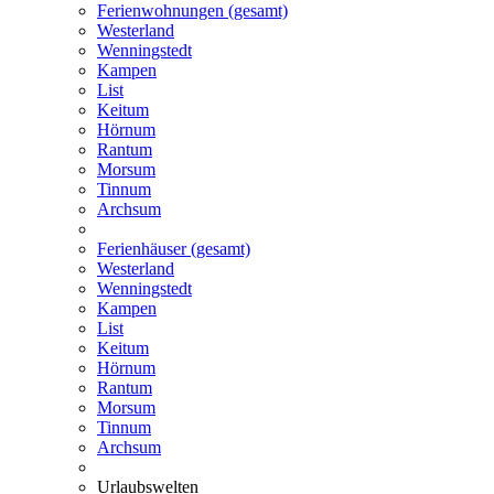
Ferienwohnungen (gesamt)
Westerland
Wenningstedt
Kampen
List
Keitum
Hörnum
Rantum
Morsum
Tinnum
Archsum
Ferienhäuser (gesamt)
Westerland
Wenningstedt
Kampen
List
Keitum
Hörnum
Rantum
Morsum
Tinnum
Archsum
Urlaubswelten