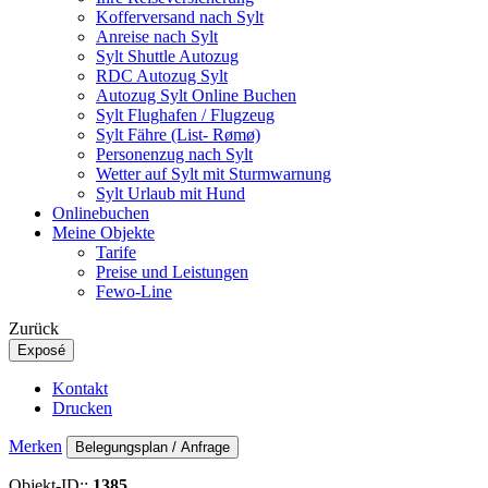
Kofferversand nach Sylt
Anreise nach Sylt
Sylt Shuttle Autozug
RDC Autozug Sylt
Autozug Sylt Online Buchen
Sylt Flughafen / Flugzeug
Sylt Fähre (List- Rømø)
Personenzug nach Sylt
Wetter auf Sylt mit Sturmwarnung
Sylt Urlaub mit Hund
Onlinebuchen
Meine Objekte
Tarife
Preise und Leistungen
Fewo-Line
Zurück
Exposé
Kontakt
Drucken
Merken
Belegungsplan / Anfrage
Objekt-ID::
1385