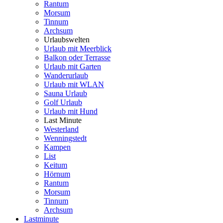
Rantum
Morsum
Tinnum
Archsum
Urlaubswelten
Urlaub mit Meerblick
Balkon oder Terrasse
Urlaub mit Garten
Wanderurlaub
Urlaub mit WLAN
Sauna Urlaub
Golf Urlaub
Urlaub mit Hund
Last Minute
Westerland
Wenningstedt
Kampen
List
Keitum
Hörnum
Rantum
Morsum
Tinnum
Archsum
Lastminute