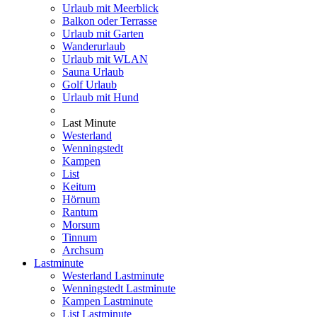
Urlaub mit Meerblick
Balkon oder Terrasse
Urlaub mit Garten
Wanderurlaub
Urlaub mit WLAN
Sauna Urlaub
Golf Urlaub
Urlaub mit Hund
Last Minute
Westerland
Wenningstedt
Kampen
List
Keitum
Hörnum
Rantum
Morsum
Tinnum
Archsum
Lastminute
Westerland Lastminute
Wenningstedt Lastminute
Kampen Lastminute
List Lastminute