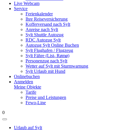
Live Webcam
Service
Ferienkalender
Ihre Reiseversicherung
Kofferversand nach Sylt
Anreise nach Sylt
Sylt Shuttle Autozug
RDC Autozug Sylt
Autozug Sylt Online Buchen
Sylt Flughafen / Flugzeug
Sylt Fähre (List- Rømø)
Personenzug nach Sylt
Wetter auf Sylt mit Sturmwarnung
Sylt Urlaub mit Hund
Onlinebuchen
Anmelden
Meine Objekte
Tarife
Preise und Leistungen
Fewo-Line
0
Urlaub auf Sylt