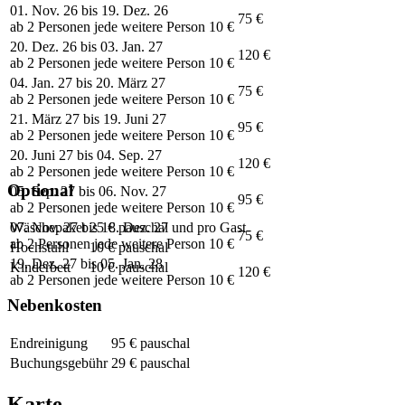
01. Nov. 26 bis 19. Dez. 26
75 €
ab 2 Personen jede weitere Person 10 €
20. Dez. 26 bis 03. Jan. 27
120 €
ab 2 Personen jede weitere Person 10 €
04. Jan. 27 bis 20. März 27
75 €
ab 2 Personen jede weitere Person 10 €
21. März 27 bis 19. Juni 27
95 €
ab 2 Personen jede weitere Person 10 €
20. Juni 27 bis 04. Sep. 27
120 €
ab 2 Personen jede weitere Person 10 €
Optional
05. Sep. 27 bis 06. Nov. 27
95 €
ab 2 Personen jede weitere Person 10 €
07. Nov. 27 bis 18. Dez. 27
Wäschepaket
25 € pauschal und pro Gast
75 €
ab 2 Personen jede weitere Person 10 €
Hochstuhl
10 € pauschal
19. Dez. 27 bis 05. Jan. 28
Kinderbett
10 € pauschal
120 €
ab 2 Personen jede weitere Person 10 €
Nebenkosten
Endreinigung
95 € pauschal
Buchungsgebühr
29 € pauschal
Karte