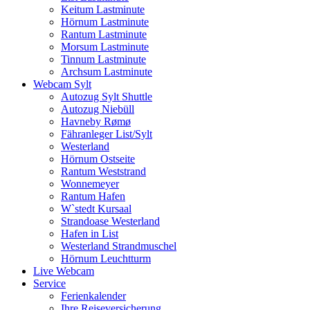
Keitum Lastminute
Hörnum Lastminute
Rantum Lastminute
Morsum Lastminute
Tinnum Lastminute
Archsum Lastminute
Webcam Sylt
Autozug Sylt Shuttle
Autozug Niebüll
Havneby Rømø
Fähranleger List/Sylt
Westerland
Hörnum Ostseite
Rantum Weststrand
Wonnemeyer
Rantum Hafen
W`stedt Kursaal
Strandoase Westerland
Hafen in List
Westerland Strandmuschel
Hörnum Leuchtturm
Live Webcam
Service
Ferienkalender
Ihre Reiseversicherung