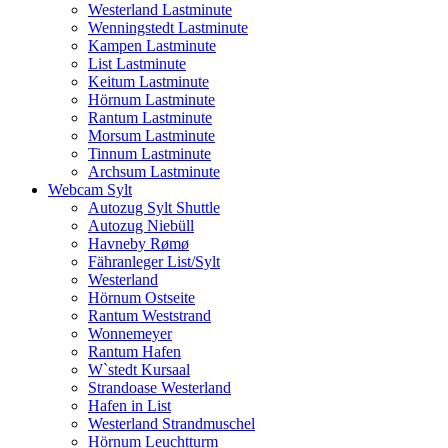
Westerland Lastminute
Wenningstedt Lastminute
Kampen Lastminute
List Lastminute
Keitum Lastminute
Hörnum Lastminute
Rantum Lastminute
Morsum Lastminute
Tinnum Lastminute
Archsum Lastminute
Webcam Sylt
Autozug Sylt Shuttle
Autozug Niebüll
Havneby Rømø
Fähranleger List/Sylt
Westerland
Hörnum Ostseite
Rantum Weststrand
Wonnemeyer
Rantum Hafen
W`stedt Kursaal
Strandoase Westerland
Hafen in List
Westerland Strandmuschel
Hörnum Leuchtturm