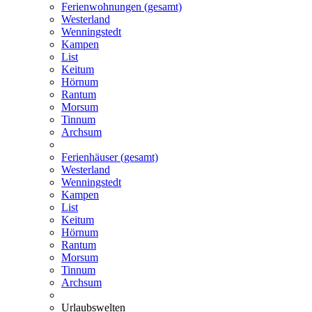
Ferienwohnungen (gesamt)
Westerland
Wenningstedt
Kampen
List
Keitum
Hörnum
Rantum
Morsum
Tinnum
Archsum
Ferienhäuser (gesamt)
Westerland
Wenningstedt
Kampen
List
Keitum
Hörnum
Rantum
Morsum
Tinnum
Archsum
Urlaubswelten