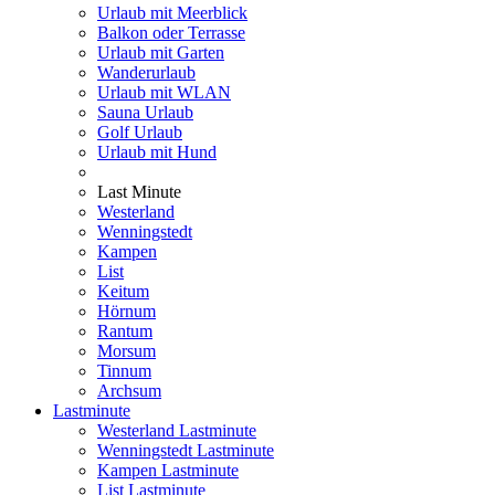
Urlaub mit Meerblick
Balkon oder Terrasse
Urlaub mit Garten
Wanderurlaub
Urlaub mit WLAN
Sauna Urlaub
Golf Urlaub
Urlaub mit Hund
Last Minute
Westerland
Wenningstedt
Kampen
List
Keitum
Hörnum
Rantum
Morsum
Tinnum
Archsum
Lastminute
Westerland Lastminute
Wenningstedt Lastminute
Kampen Lastminute
List Lastminute