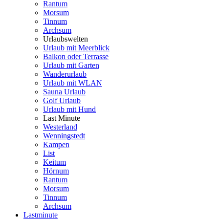
Rantum
Morsum
Tinnum
Archsum
Urlaubswelten
Urlaub mit Meerblick
Balkon oder Terrasse
Urlaub mit Garten
Wanderurlaub
Urlaub mit WLAN
Sauna Urlaub
Golf Urlaub
Urlaub mit Hund
Last Minute
Westerland
Wenningstedt
Kampen
List
Keitum
Hörnum
Rantum
Morsum
Tinnum
Archsum
Lastminute