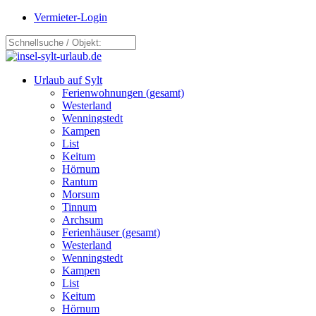
Vermieter-Login
Urlaub auf Sylt
Ferienwohnungen (gesamt)
Westerland
Wenningstedt
Kampen
List
Keitum
Hörnum
Rantum
Morsum
Tinnum
Archsum
Ferienhäuser (gesamt)
Westerland
Wenningstedt
Kampen
List
Keitum
Hörnum