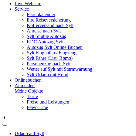
Live Webcam
Service
Ferienkalender
Ihre Reiseversicherung
Kofferversand nach Sylt
Anreise nach Sylt
Sylt Shuttle Autozug
RDC Autozug Sylt
Autozug Sylt Online Buchen
Sylt Flughafen / Flugzeug
Sylt Fähre (List- Rømø)
Personenzug nach Sylt
Wetter auf Sylt mit Sturmwarnung
Sylt Urlaub mit Hund
Onlinebuchen
Anmelden
Meine Objekte
Tarife
Preise und Leistungen
Fewo-Line
0
Urlaub auf Sylt