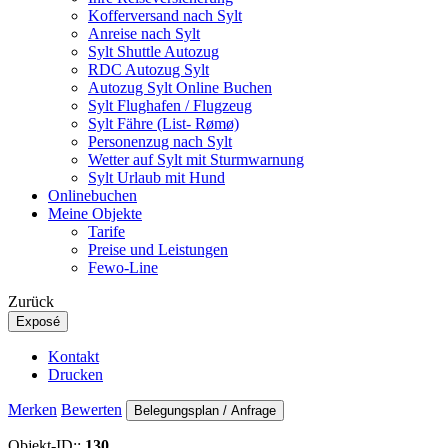
Kofferversand nach Sylt
Anreise nach Sylt
Sylt Shuttle Autozug
RDC Autozug Sylt
Autozug Sylt Online Buchen
Sylt Flughafen / Flugzeug
Sylt Fähre (List- Rømø)
Personenzug nach Sylt
Wetter auf Sylt mit Sturmwarnung
Sylt Urlaub mit Hund
Onlinebuchen
Meine Objekte
Tarife
Preise und Leistungen
Fewo-Line
Zurück
Exposé
Kontakt
Drucken
Merken
Bewerten
Belegungsplan / Anfrage
Objekt-ID::
130