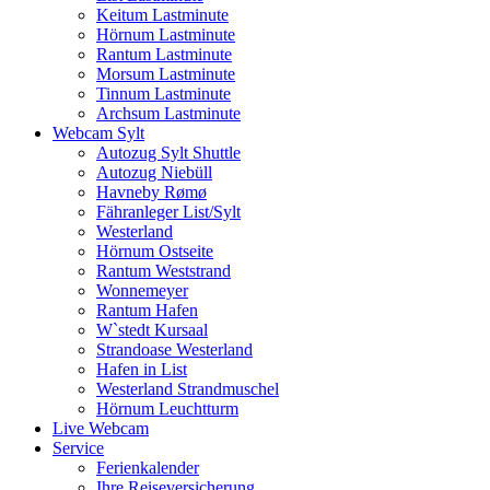
Keitum Lastminute
Hörnum Lastminute
Rantum Lastminute
Morsum Lastminute
Tinnum Lastminute
Archsum Lastminute
Webcam Sylt
Autozug Sylt Shuttle
Autozug Niebüll
Havneby Rømø
Fähranleger List/Sylt
Westerland
Hörnum Ostseite
Rantum Weststrand
Wonnemeyer
Rantum Hafen
W`stedt Kursaal
Strandoase Westerland
Hafen in List
Westerland Strandmuschel
Hörnum Leuchtturm
Live Webcam
Service
Ferienkalender
Ihre Reiseversicherung