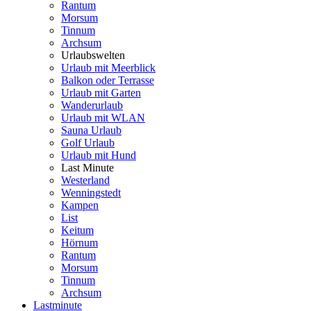
Rantum
Morsum
Tinnum
Archsum
Urlaubswelten
Urlaub mit Meerblick
Balkon oder Terrasse
Urlaub mit Garten
Wanderurlaub
Urlaub mit WLAN
Sauna Urlaub
Golf Urlaub
Urlaub mit Hund
Last Minute
Westerland
Wenningstedt
Kampen
List
Keitum
Hörnum
Rantum
Morsum
Tinnum
Archsum
Lastminute