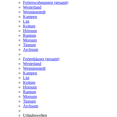
Ferienwohnungen (gesamt)
Westerland
Wenningstedt
Kampen
List
Keitum
Hörnum
Rantum
Morsum
Tinnum
Archsum
Ferienhäuser (gesamt)
Westerland
Wenningstedt
Kampen
List
Keitum
Hörnum
Rantum
Morsum
Tinnum
Archsum
Urlaubswelten