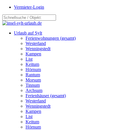
Vermieter-Login
Urlaub auf Sylt
Ferienwohnungen (gesamt)
Westerland
Wenningstedt
Kampen
List
Keitum
Hörnum
Rantum
Morsum
Tinnum
Archsum
Ferienhäuser (gesamt)
Westerland
Wenningstedt
Kampen
List
Keitum
Hörnum