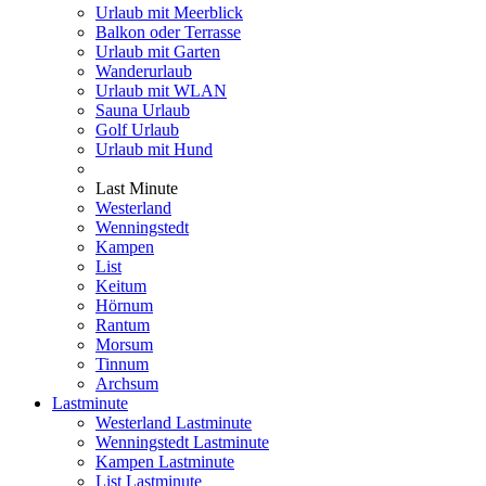
Urlaub mit Meerblick
Balkon oder Terrasse
Urlaub mit Garten
Wanderurlaub
Urlaub mit WLAN
Sauna Urlaub
Golf Urlaub
Urlaub mit Hund
Last Minute
Westerland
Wenningstedt
Kampen
List
Keitum
Hörnum
Rantum
Morsum
Tinnum
Archsum
Lastminute
Westerland Lastminute
Wenningstedt Lastminute
Kampen Lastminute
List Lastminute