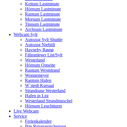
Keitum Lastminute
Hörnum Lastminute
Rantum Lastminute
Morsum Lastminute
Tinnum Lastminute
Archsum Lastminute
Webcam Sylt
Autozug Sylt Shuttle
Autozug Niebüll
Havneby Rømø
Fähranleger List/Sylt
Westerland
Hörnum Ostseite
Rantum Weststrand
Wonnemeyer
Rantum Hafen
W`stedt Kursaal
Strandoase Westerland
Hafen in List
Westerland Strandmuschel
Hörnum Leuchtturm
Live Webcam
Service
Ferienkalender
Ihre Reiseversicherung