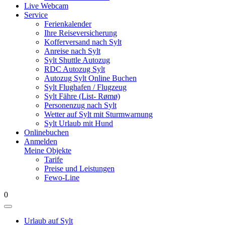
Live Webcam
Service
Ferienkalender
Ihre Reiseversicherung
Kofferversand nach Sylt
Anreise nach Sylt
Sylt Shuttle Autozug
RDC Autozug Sylt
Autozug Sylt Online Buchen
Sylt Flughafen / Flugzeug
Sylt Fähre (List- Rømø)
Personenzug nach Sylt
Wetter auf Sylt mit Sturmwarnung
Sylt Urlaub mit Hund
Onlinebuchen
Anmelden
Meine Objekte
Tarife
Preise und Leistungen
Fewo-Line
0
Urlaub auf Sylt