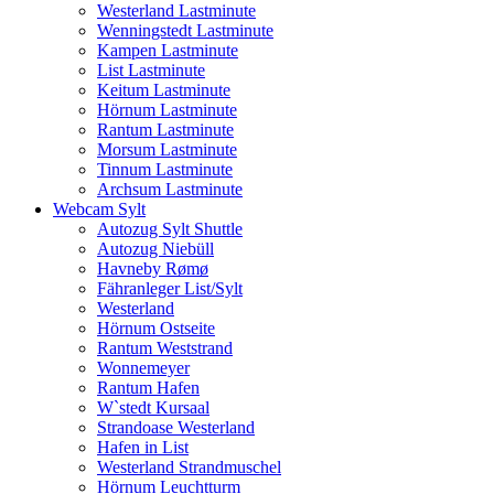
Westerland Lastminute
Wenningstedt Lastminute
Kampen Lastminute
List Lastminute
Keitum Lastminute
Hörnum Lastminute
Rantum Lastminute
Morsum Lastminute
Tinnum Lastminute
Archsum Lastminute
Webcam Sylt
Autozug Sylt Shuttle
Autozug Niebüll
Havneby Rømø
Fähranleger List/Sylt
Westerland
Hörnum Ostseite
Rantum Weststrand
Wonnemeyer
Rantum Hafen
W`stedt Kursaal
Strandoase Westerland
Hafen in List
Westerland Strandmuschel
Hörnum Leuchtturm