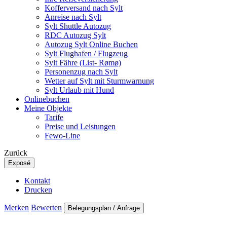
Kofferversand nach Sylt
Anreise nach Sylt
Sylt Shuttle Autozug
RDC Autozug Sylt
Autozug Sylt Online Buchen
Sylt Flughafen / Flugzeug
Sylt Fähre (List- Rømø)
Personenzug nach Sylt
Wetter auf Sylt mit Sturmwarnung
Sylt Urlaub mit Hund
Onlinebuchen
Meine Objekte
Tarife
Preise und Leistungen
Fewo-Line
Zurück
Exposé
Kontakt
Drucken
Merken
Bewerten
Belegungsplan / Anfrage