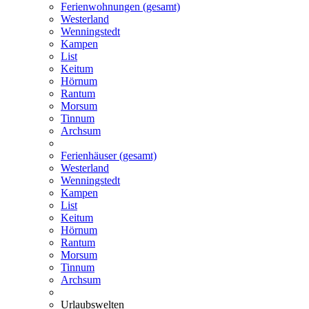
Ferienwohnungen (gesamt)
Westerland
Wenningstedt
Kampen
List
Keitum
Hörnum
Rantum
Morsum
Tinnum
Archsum
Ferienhäuser (gesamt)
Westerland
Wenningstedt
Kampen
List
Keitum
Hörnum
Rantum
Morsum
Tinnum
Archsum
Urlaubswelten