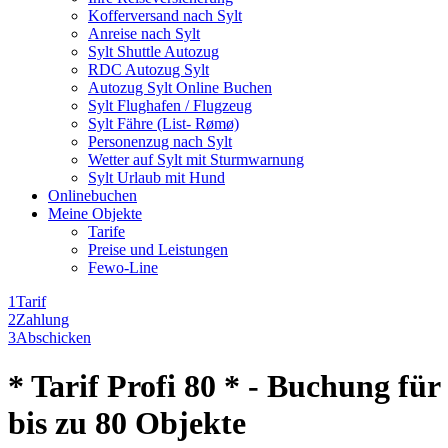
Kofferversand nach Sylt
Anreise nach Sylt
Sylt Shuttle Autozug
RDC Autozug Sylt
Autozug Sylt Online Buchen
Sylt Flughafen / Flugzeug
Sylt Fähre (List- Rømø)
Personenzug nach Sylt
Wetter auf Sylt mit Sturmwarnung
Sylt Urlaub mit Hund
Onlinebuchen
Meine Objekte
Tarife
Preise und Leistungen
Fewo-Line
1
Tarif
2
Zahlung
3
Abschicken
* Tarif Profi 80 * - Buchung für
bis zu 80 Objekte