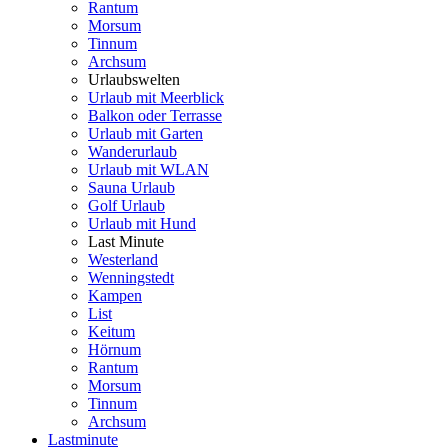
Rantum
Morsum
Tinnum
Archsum
Urlaubswelten
Urlaub mit Meerblick
Balkon oder Terrasse
Urlaub mit Garten
Wanderurlaub
Urlaub mit WLAN
Sauna Urlaub
Golf Urlaub
Urlaub mit Hund
Last Minute
Westerland
Wenningstedt
Kampen
List
Keitum
Hörnum
Rantum
Morsum
Tinnum
Archsum
Lastminute