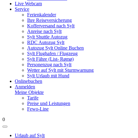
Live Webcam
Service
Ferienkalender
Ihre Reiseversicherung
Kofferversand nach Sylt
Anreise nach Sylt
Sylt Shuttle Autozug
RDC Autozug Sylt
Autozug Sylt Online Buchen
Sylt Flughafen / Flugzeug
Sylt Fähre (List- Rømø)
Personenzug nach Sylt
Wetter auf Sylt mit Sturmwarnung
Sylt Urlaub mit Hund
Onlinebuchen
Anmelden
Meine Objekte
Tarife
Preise und Leistungen
Fewo-Line
0
Urlaub auf Sylt