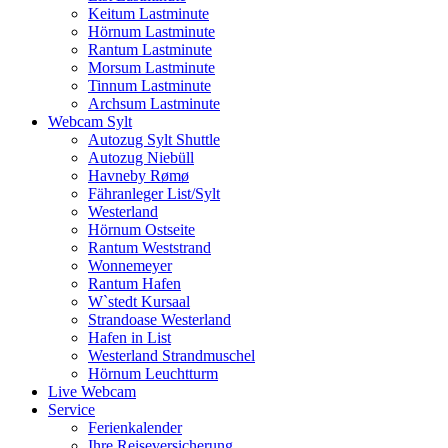
Keitum Lastminute
Hörnum Lastminute
Rantum Lastminute
Morsum Lastminute
Tinnum Lastminute
Archsum Lastminute
Webcam Sylt
Autozug Sylt Shuttle
Autozug Niebüll
Havneby Rømø
Fähranleger List/Sylt
Westerland
Hörnum Ostseite
Rantum Weststrand
Wonnemeyer
Rantum Hafen
W`stedt Kursaal
Strandoase Westerland
Hafen in List
Westerland Strandmuschel
Hörnum Leuchtturm
Live Webcam
Service
Ferienkalender
Ihre Reiseversicherung