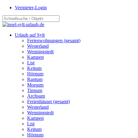
Vermieter-Login
Urlaub auf Sylt
Ferienwohnungen (gesamt)
Westerland
Wenningstedt
Kampen
List
Keitum
Hörnum
Rantum
Morsum
Tinnum
Archsum
Ferienhäuser (gesamt)
Westerland
Wenningstedt
Kampen
List
Keitum
Hörnum