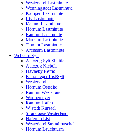
Westerland Lastminute
Wenningstedt Lastminute
Kampen Lastminute
List Lastminute
Keitum Lastminute
Hörnum Lastminute
Rantum Lastminute
Morsum Lastminute
Tinnum Lastminute
Archsum Lastminute
Webcam Sylt
Autozug Sylt Shuttle
Autozug Niebüll
Havneby Rømø
Fähranleger List/Sylt
Westerland
Hörnum Ostseite
Rantum Weststrand
Wonnemeyer
Rantum Hafen
W`stedt Kursaal
Strandoase Westerland
Hafen in List
Westerland Strandmuschel
Hörnum Leuchtturm