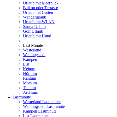
Urlaub mit Meerblick
Balkon oder Terrasse
Urlaub mit Garten
Wanderurlaub
Urlaub mit WLAN
Sauna Urlaub
Golf Urlaub
Urlaub mit Hund
Last Minute
Westerland
Wenningstedt
Kampen
List
Keitum
Hörnum
Rantum
Morsum
Tinnum
Archsum
Lastminute
Westerland Lastminute
Wenningstedt Lastminute
Kampen Lastminute
List Lastminute