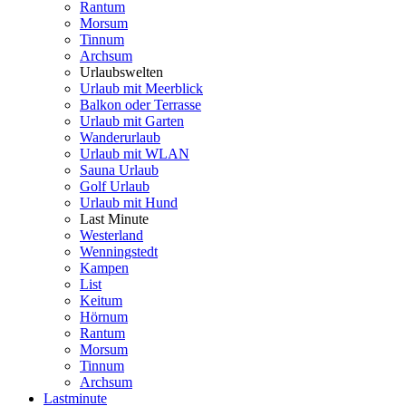
Rantum
Morsum
Tinnum
Archsum
Urlaubswelten
Urlaub mit Meerblick
Balkon oder Terrasse
Urlaub mit Garten
Wanderurlaub
Urlaub mit WLAN
Sauna Urlaub
Golf Urlaub
Urlaub mit Hund
Last Minute
Westerland
Wenningstedt
Kampen
List
Keitum
Hörnum
Rantum
Morsum
Tinnum
Archsum
Lastminute