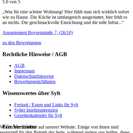
5.0 von 5
„Was für eine schöne Wohnung! Hier fühlt man sich wirklich sofort
wie zu Hause. Die Küche ist umfangreich ausgestattet, hier fehlt es
an nichts. Die geschmackvolle Einrichtung und die tolle Infrar...“
Appartement Boysenstraße 7, (26/10)
zu den Bewertungen
Rechtliche Hinweise / AGB
AGB
Impressum
Datenschutzhinweise
Bewertungsrichtlinien
Wissenswertes über Sylt
Freizeit / Essen und Links für Sylt
Sylter Inselinspirenzien
Gezeitenkalender für Sylt
Für Vermieter
Wir nutzen Cookies auf unserer Website. Einige von ihnen sind
essenziell für den Betrieb der Seite, während andere uns helfen, diese