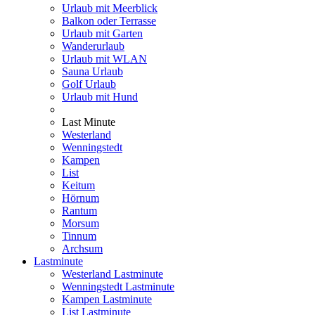
Urlaub mit Meerblick
Balkon oder Terrasse
Urlaub mit Garten
Wanderurlaub
Urlaub mit WLAN
Sauna Urlaub
Golf Urlaub
Urlaub mit Hund
Last Minute
Westerland
Wenningstedt
Kampen
List
Keitum
Hörnum
Rantum
Morsum
Tinnum
Archsum
Lastminute
Westerland Lastminute
Wenningstedt Lastminute
Kampen Lastminute
List Lastminute