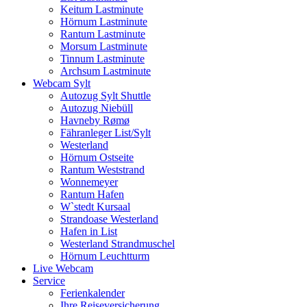
Keitum Lastminute
Hörnum Lastminute
Rantum Lastminute
Morsum Lastminute
Tinnum Lastminute
Archsum Lastminute
Webcam Sylt
Autozug Sylt Shuttle
Autozug Niebüll
Havneby Rømø
Fähranleger List/Sylt
Westerland
Hörnum Ostseite
Rantum Weststrand
Wonnemeyer
Rantum Hafen
W`stedt Kursaal
Strandoase Westerland
Hafen in List
Westerland Strandmuschel
Hörnum Leuchtturm
Live Webcam
Service
Ferienkalender
Ihre Reiseversicherung