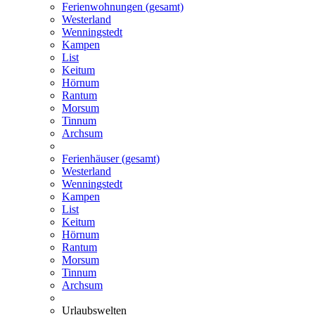
Ferienwohnungen (gesamt)
Westerland
Wenningstedt
Kampen
List
Keitum
Hörnum
Rantum
Morsum
Tinnum
Archsum
Ferienhäuser (gesamt)
Westerland
Wenningstedt
Kampen
List
Keitum
Hörnum
Rantum
Morsum
Tinnum
Archsum
Urlaubswelten