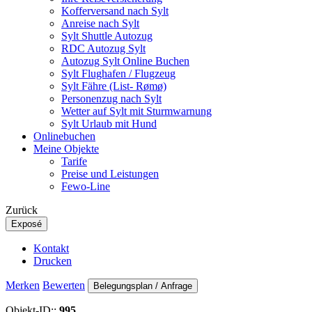
Kofferversand nach Sylt
Anreise nach Sylt
Sylt Shuttle Autozug
RDC Autozug Sylt
Autozug Sylt Online Buchen
Sylt Flughafen / Flugzeug
Sylt Fähre (List- Rømø)
Personenzug nach Sylt
Wetter auf Sylt mit Sturmwarnung
Sylt Urlaub mit Hund
Onlinebuchen
Meine Objekte
Tarife
Preise und Leistungen
Fewo-Line
Zurück
Exposé
Kontakt
Drucken
Merken
Bewerten
Belegungsplan / Anfrage
Objekt-ID::
995