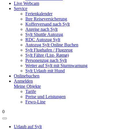
Live Webcam
Service
Ferienkalender
Ihre Reiseversicherung
Kofferversand nach Sylt
Anreise nach Sylt
Sylt Shuttle Autozug
RDC Autozug Sylt
Autozug Sylt Online Buchen
Sylt Flughafen / Flugzeug
Sylt Fähre (List- Rømø)
Personenzug nach Sylt
Wetter auf Sylt mit Sturmwarnung
Sylt Urlaub mit Hund
Onlinebuchen
Anmelden
Meine Objekte
Tarife
Preise und Leistungen
Fewo-Line
0
Urlaub auf Sylt