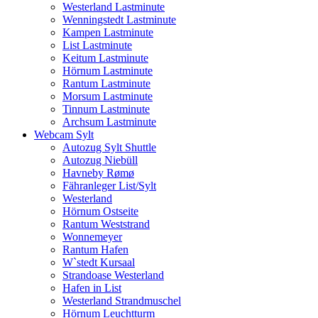
Westerland Lastminute
Wenningstedt Lastminute
Kampen Lastminute
List Lastminute
Keitum Lastminute
Hörnum Lastminute
Rantum Lastminute
Morsum Lastminute
Tinnum Lastminute
Archsum Lastminute
Webcam Sylt
Autozug Sylt Shuttle
Autozug Niebüll
Havneby Rømø
Fähranleger List/Sylt
Westerland
Hörnum Ostseite
Rantum Weststrand
Wonnemeyer
Rantum Hafen
W`stedt Kursaal
Strandoase Westerland
Hafen in List
Westerland Strandmuschel
Hörnum Leuchtturm