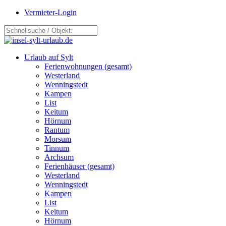
Vermieter-Login
Urlaub auf Sylt
Ferienwohnungen (gesamt)
Westerland
Wenningstedt
Kampen
List
Keitum
Hörnum
Rantum
Morsum
Tinnum
Archsum
Ferienhäuser (gesamt)
Westerland
Wenningstedt
Kampen
List
Keitum
Hörnum