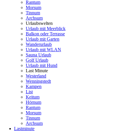
Rantum
Morsum
Tinnum
Archsum
Urlaubswelten
Urlaub mit Meerblick
Balkon oder Terrasse
Urlaub mit Garten
Wanderurlaub
Urlaub mit WLAN
Sauna Urlaub
Golf Urlaub
Urlaub mit Hund
Last Minute
Westerland
Wenningstedt
Kampen
List
Keitum
Hörnum
Rantum
Morsum
Tinnum
Archsum
Lastminute