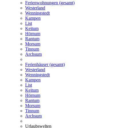
Ferienwohnungen (gesamt)
Westerland
Wenningstedt
Kampen
List
Keitum
Hörnum
Rantum
Morsum
Tinnum
Archsum
Ferienhäuser (gesamt)
Westerland
Wenningstedt
Kampen
List
Keitum
Hörnum
Rantum
Morsum
Tinnum
Archsum
Urlaubswelten