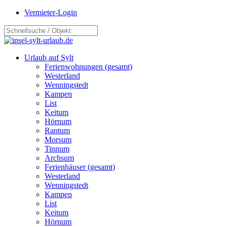
Vermieter-Login
Urlaub auf Sylt
Ferienwohnungen (gesamt)
Westerland
Wenningstedt
Kampen
List
Keitum
Hörnum
Rantum
Morsum
Tinnum
Archsum
Ferienhäuser (gesamt)
Westerland
Wenningstedt
Kampen
List
Keitum
Hörnum