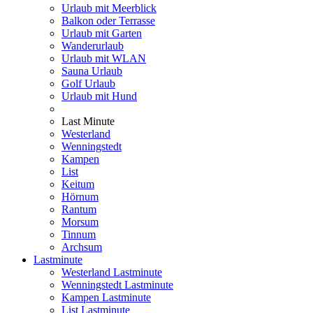
Urlaub mit Meerblick
Balkon oder Terrasse
Urlaub mit Garten
Wanderurlaub
Urlaub mit WLAN
Sauna Urlaub
Golf Urlaub
Urlaub mit Hund
Last Minute
Westerland
Wenningstedt
Kampen
List
Keitum
Hörnum
Rantum
Morsum
Tinnum
Archsum
Lastminute
Westerland Lastminute
Wenningstedt Lastminute
Kampen Lastminute
List Lastminute