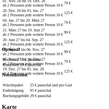
01. Nov. 26 bis 19. Dez. 26
79 €
ab 2 Personen jede weitere Person 10 €
20. Dez. 26 bis 03. Jan. 27
125 €
ab 2 Personen jede weitere Person 10 €
04. Jan. 27 bis 20. März 27
79 €
ab 2 Personen jede weitere Person 10 €
21. März 27 bis 19. Juni 27
99 €
ab 2 Personen jede weitere Person 10 €
20. Juni 27 bis 04. Sep. 27
125 €
ab 2 Personen jede weitere Person 10 €
Optional
05. Sep. 27 bis 06. Nov. 27
99 €
ab 2 Personen jede weitere Person 10 €
07. Nov. 27 bis 18. Dez. 27
Hochstuhl
10 € pauschal
79 €
ab 2 Personen jede weitere Person 10 €
Kinderbett
10 € pauschal
19. Dez. 27 bis 05. Jan. 28
125 €
ab 2 Personen jede weitere Person 10 €
Nebenkosten
Wäschepaket
25 € pauschal und pro Gast
Endreinigung
95 € pauschal
Buchungsgebühr
29 € pauschal
Karte