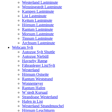
Westerland Lastminute
Wenningstedt Lastminute
Kampen Lastminute
List Lastminute
Keitum Lastminute
Hörnum Lastminute
Rantum Lastminute
Morsum Lastminute
Tinnum Lastminute
Archsum Lastminute
Webcam Sylt
Autozug Sylt Shuttle
Autozug Niebüll
Havneby Rømø
Fähranleger List/Sylt
Westerland
Hörnum Ostseite
Rantum Weststrand
Wonnemeyer
Rantum Hafen
W`stedt Kursaal
Strandoase Westerland
Hafen in List
Westerland Strandmuschel
Hörnum Leuchtturm