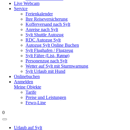
Live Webcam
Service
Ferienkalender
Ihre Reiseversicherung
Kofferversand nach Sylt
Anreise nach Sylt
Sylt Shuttle Autozug
RDC Autozug Sylt
Autozug Sylt Online Buchen
Sylt Flughafen / Flugzeug
Sylt Fähre (List- Rømø)
Personenzug nach Sylt
Wetter auf Sylt mit Sturmwarnung
Sylt Urlaub mit Hund
Onlinebuchen
Anmelden
Meine Objekte
Tarife
Preise und Leistungen
Fewo-Line
0
Urlaub auf Sylt