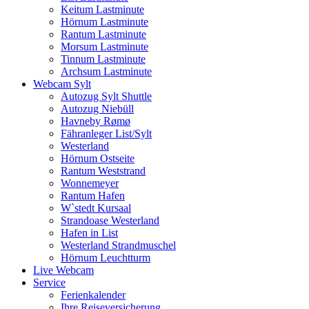
Keitum Lastminute
Hörnum Lastminute
Rantum Lastminute
Morsum Lastminute
Tinnum Lastminute
Archsum Lastminute
Webcam Sylt
Autozug Sylt Shuttle
Autozug Niebüll
Havneby Rømø
Fähranleger List/Sylt
Westerland
Hörnum Ostseite
Rantum Weststrand
Wonnemeyer
Rantum Hafen
W`stedt Kursaal
Strandoase Westerland
Hafen in List
Westerland Strandmuschel
Hörnum Leuchtturm
Live Webcam
Service
Ferienkalender
Ihre Reiseversicherung