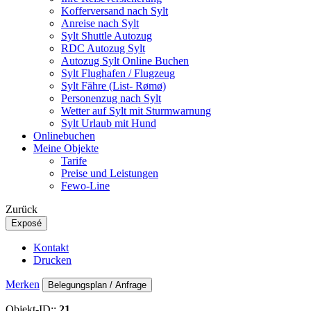
Kofferversand nach Sylt
Anreise nach Sylt
Sylt Shuttle Autozug
RDC Autozug Sylt
Autozug Sylt Online Buchen
Sylt Flughafen / Flugzeug
Sylt Fähre (List- Rømø)
Personenzug nach Sylt
Wetter auf Sylt mit Sturmwarnung
Sylt Urlaub mit Hund
Onlinebuchen
Meine Objekte
Tarife
Preise und Leistungen
Fewo-Line
Zurück
Exposé
Kontakt
Drucken
Merken
Belegungsplan / Anfrage
Objekt-ID::
21