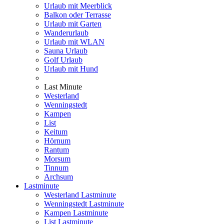
Urlaub mit Meerblick
Balkon oder Terrasse
Urlaub mit Garten
Wanderurlaub
Urlaub mit WLAN
Sauna Urlaub
Golf Urlaub
Urlaub mit Hund
Last Minute
Westerland
Wenningstedt
Kampen
List
Keitum
Hörnum
Rantum
Morsum
Tinnum
Archsum
Lastminute
Westerland Lastminute
Wenningstedt Lastminute
Kampen Lastminute
List Lastminute