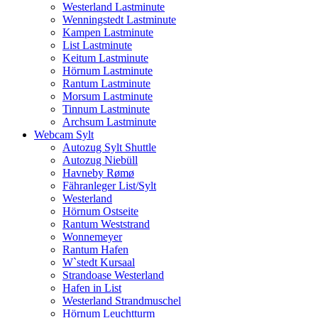
Westerland Lastminute
Wenningstedt Lastminute
Kampen Lastminute
List Lastminute
Keitum Lastminute
Hörnum Lastminute
Rantum Lastminute
Morsum Lastminute
Tinnum Lastminute
Archsum Lastminute
Webcam Sylt
Autozug Sylt Shuttle
Autozug Niebüll
Havneby Rømø
Fähranleger List/Sylt
Westerland
Hörnum Ostseite
Rantum Weststrand
Wonnemeyer
Rantum Hafen
W`stedt Kursaal
Strandoase Westerland
Hafen in List
Westerland Strandmuschel
Hörnum Leuchtturm