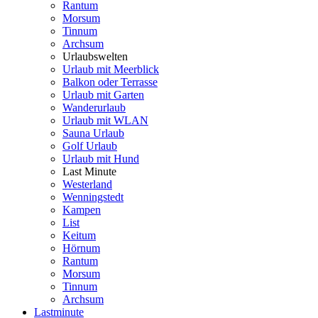
Rantum
Morsum
Tinnum
Archsum
Urlaubswelten
Urlaub mit Meerblick
Balkon oder Terrasse
Urlaub mit Garten
Wanderurlaub
Urlaub mit WLAN
Sauna Urlaub
Golf Urlaub
Urlaub mit Hund
Last Minute
Westerland
Wenningstedt
Kampen
List
Keitum
Hörnum
Rantum
Morsum
Tinnum
Archsum
Lastminute