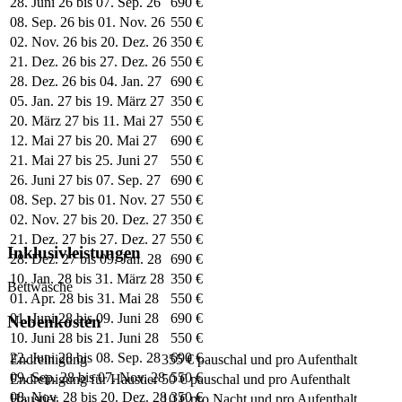
28. Juni 26 bis 07. Sep. 26
690 €
08. Sep. 26 bis 01. Nov. 26
550 €
02. Nov. 26 bis 20. Dez. 26
350 €
21. Dez. 26 bis 27. Dez. 26
550 €
28. Dez. 26 bis 04. Jan. 27
690 €
05. Jan. 27 bis 19. März 27
350 €
20. März 27 bis 11. Mai 27
550 €
12. Mai 27 bis 20. Mai 27
690 €
21. Mai 27 bis 25. Juni 27
550 €
26. Juni 27 bis 07. Sep. 27
690 €
08. Sep. 27 bis 01. Nov. 27
550 €
02. Nov. 27 bis 20. Dez. 27
350 €
21. Dez. 27 bis 27. Dez. 27
550 €
Inklusivleistungen
28. Dez. 27 bis 09. Jan. 28
690 €
10. Jan. 28 bis 31. März 28
350 €
Bettwäsche
01. Apr. 28 bis 31. Mai 28
550 €
01. Juni 28 bis 09. Juni 28
690 €
Nebenkosten
10. Juni 28 bis 21. Juni 28
550 €
22. Juni 28 bis 08. Sep. 28
690 €
Endreinigung
355 € pauschal und pro Aufenthalt
09. Sep. 28 bis 07. Nov. 28
550 €
Endreinigung für Haustier
50 € pauschal und pro Aufenthalt
08. Nov. 28 bis 20. Dez. 28
350 €
Haustier
10 € pro Nacht und pro Aufenthalt