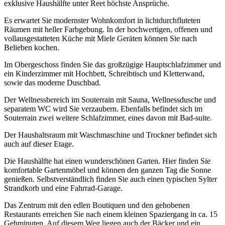
exklusive Haushälfte unter Reet höchste Ansprüche.
Es erwartet Sie modernster Wohnkomfort in lichtdurchfluteten
Räumen mit heller Farbgebung. In der hochwertigen, offenen und
vollausgestatteten Küche mit Miele Geräten können Sie nach
Belieben kochen.
Im Obergeschoss finden Sie das großzügige Hauptschlafzimmer und
ein Kinderzimmer mit Hochbett, Schreibtisch und Kletterwand,
sowie das moderne Duschbad.
Der Wellnessbereich im Souterrain mit Sauna, Wellnessdusche und
separatem WC wird Sie verzaubern. Ebenfalls befindet sich im
Souterrain zwei weitere Schlafzimmer, eines davon mit Bad-suite.
Der Haushaltsraum mit Waschmaschine und Trockner befindet sich
auch auf dieser Etage.
Die Haushälfte hat einen wunderschönen Garten. Hier finden Sie
komfortable Gartenmöbel und können den ganzen Tag die Sonne
genießen. Selbstverständlich finden Sie auch einen typischen Sylter
Strandkorb und eine Fahrrad-Garage.
Das Zentrum mit den edlen Boutiquen und den gehobenen
Restaurants erreichen Sie nach einem kleinen Spaziergang in ca. 15
Gehminuten. Auf diesem Weg liegen auch der Bäcker und ein