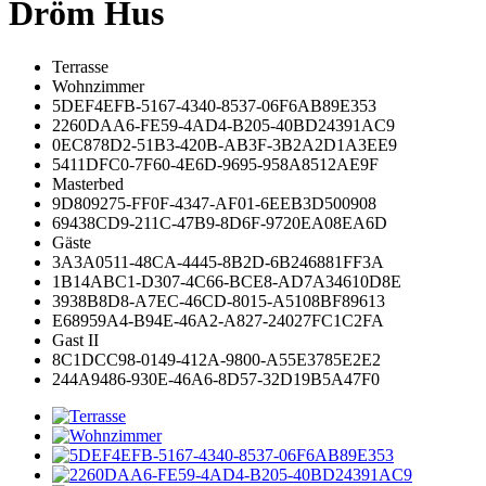
Dröm Hus
Terrasse
Wohnzimmer
5DEF4EFB-5167-4340-8537-06F6AB89E353
2260DAA6-FE59-4AD4-B205-40BD24391AC9
0EC878D2-51B3-420B-AB3F-3B2A2D1A3EE9
5411DFC0-7F60-4E6D-9695-958A8512AE9F
Masterbed
9D809275-FF0F-4347-AF01-6EEB3D500908
69438CD9-211C-47B9-8D6F-9720EA08EA6D
Gäste
3A3A0511-48CA-4445-8B2D-6B246881FF3A
1B14ABC1-D307-4C66-BCE8-AD7A34610D8E
3938B8D8-A7EC-46CD-8015-A5108BF89613
E68959A4-B94E-46A2-A827-24027FC1C2FA
Gast II
8C1DCC98-0149-412A-9800-A55E3785E2E2
244A9486-930E-46A6-8D57-32D19B5A47F0