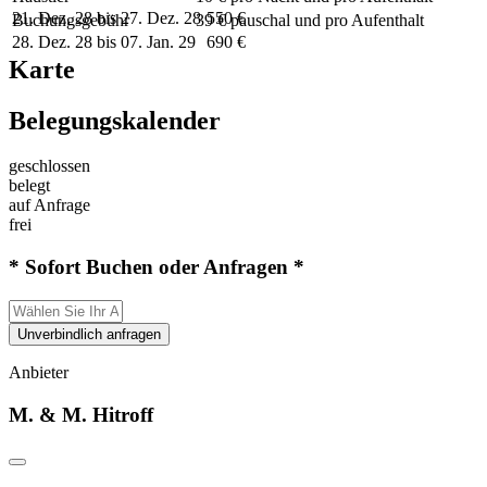
21. Dez. 28 bis 27. Dez. 28
550 €
Buchungsgebühr
39 € pauschal und pro Aufenthalt
28. Dez. 28 bis 07. Jan. 29
690 €
Karte
Belegungskalender
geschlossen
belegt
auf Anfrage
frei
* Sofort Buchen oder Anfragen *
Unverbindlich anfragen
Anbieter
M. & M. Hitroff