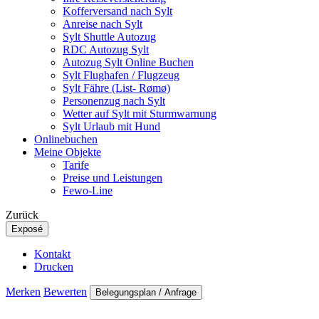
Kofferversand nach Sylt
Anreise nach Sylt
Sylt Shuttle Autozug
RDC Autozug Sylt
Autozug Sylt Online Buchen
Sylt Flughafen / Flugzeug
Sylt Fähre (List- Rømø)
Personenzug nach Sylt
Wetter auf Sylt mit Sturmwarnung
Sylt Urlaub mit Hund
Onlinebuchen
Meine Objekte
Tarife
Preise und Leistungen
Fewo-Line
Zurück
Exposé
Kontakt
Drucken
Merken
Bewerten
Belegungsplan / Anfrage