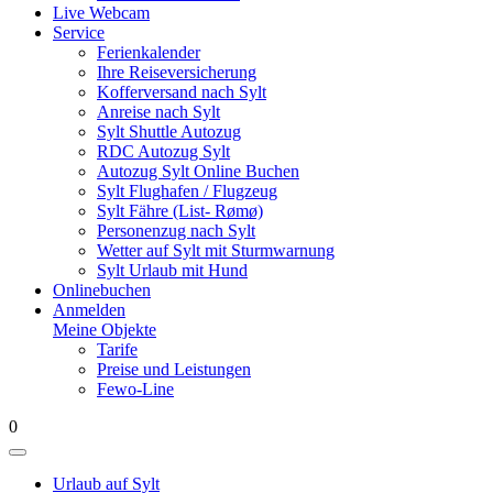
Live Webcam
Service
Ferienkalender
Ihre Reiseversicherung
Kofferversand nach Sylt
Anreise nach Sylt
Sylt Shuttle Autozug
RDC Autozug Sylt
Autozug Sylt Online Buchen
Sylt Flughafen / Flugzeug
Sylt Fähre (List- Rømø)
Personenzug nach Sylt
Wetter auf Sylt mit Sturmwarnung
Sylt Urlaub mit Hund
Onlinebuchen
Anmelden
Meine Objekte
Tarife
Preise und Leistungen
Fewo-Line
0
Urlaub auf Sylt