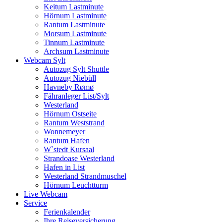
Keitum Lastminute
Hörnum Lastminute
Rantum Lastminute
Morsum Lastminute
Tinnum Lastminute
Archsum Lastminute
Webcam Sylt
Autozug Sylt Shuttle
Autozug Niebüll
Havneby Rømø
Fähranleger List/Sylt
Westerland
Hörnum Ostseite
Rantum Weststrand
Wonnemeyer
Rantum Hafen
W`stedt Kursaal
Strandoase Westerland
Hafen in List
Westerland Strandmuschel
Hörnum Leuchtturm
Live Webcam
Service
Ferienkalender
Ihre Reiseversicherung