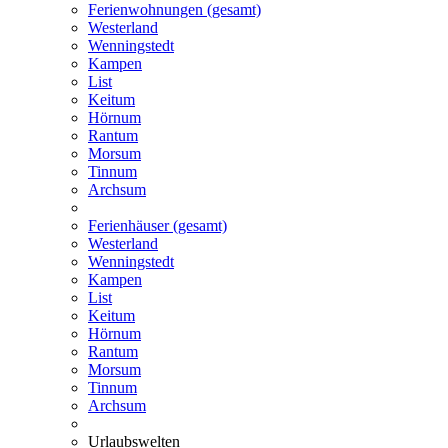
Ferienwohnungen (gesamt)
Westerland
Wenningstedt
Kampen
List
Keitum
Hörnum
Rantum
Morsum
Tinnum
Archsum
Ferienhäuser (gesamt)
Westerland
Wenningstedt
Kampen
List
Keitum
Hörnum
Rantum
Morsum
Tinnum
Archsum
Urlaubswelten