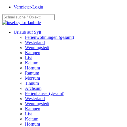
Vermieter-Login
Urlaub auf Sylt
Ferienwohnungen (gesamt)
Westerland
Wenningstedt
Kampen
List
Keitum
Hörnum
Rantum
Morsum
Tinnum
Archsum
Ferienhäuser (gesamt)
Westerland
Wenningstedt
Kampen
List
Keitum
Hörnum