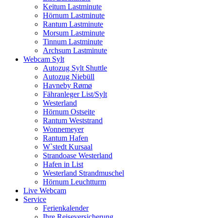
Keitum Lastminute
Hörnum Lastminute
Rantum Lastminute
Morsum Lastminute
Tinnum Lastminute
Archsum Lastminute
Webcam Sylt
Autozug Sylt Shuttle
Autozug Niebüll
Havneby Rømø
Fähranleger List/Sylt
Westerland
Hörnum Ostseite
Rantum Weststrand
Wonnemeyer
Rantum Hafen
W`stedt Kursaal
Strandoase Westerland
Hafen in List
Westerland Strandmuschel
Hörnum Leuchtturm
Live Webcam
Service
Ferienkalender
Ihre Reiseversicherung