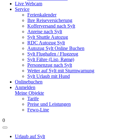
Live Webcam
Service
Ferienkalender
Ihre Reiseversicherung
Kofferversand nach Sylt
Anreise nach Sylt
Sylt Shuttle Autozug
RDC Autozug Sylt
Autozug Sylt Online Buchen
Sylt Flughafen / Flugzeug
Sylt Fähre (List- Rømø)
Personenzug nach Sylt
Wetter auf Sylt mit Sturmwarnung
Sylt Urlaub mit Hund
Onlinebuchen
Anmelden
Meine Objekte
Tarife
Preise und Leistungen
Fewo-Line
0
Urlaub auf Sylt