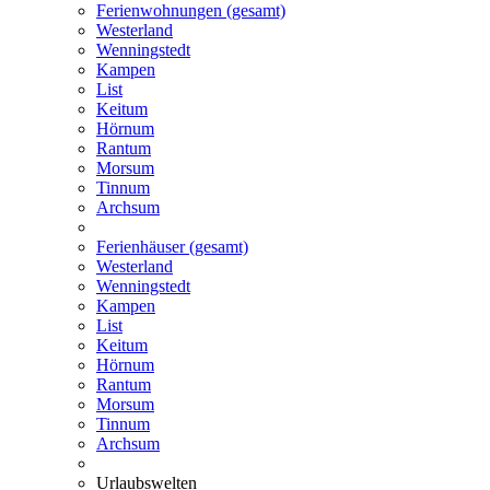
Ferienwohnungen (gesamt)
Westerland
Wenningstedt
Kampen
List
Keitum
Hörnum
Rantum
Morsum
Tinnum
Archsum
Ferienhäuser (gesamt)
Westerland
Wenningstedt
Kampen
List
Keitum
Hörnum
Rantum
Morsum
Tinnum
Archsum
Urlaubswelten