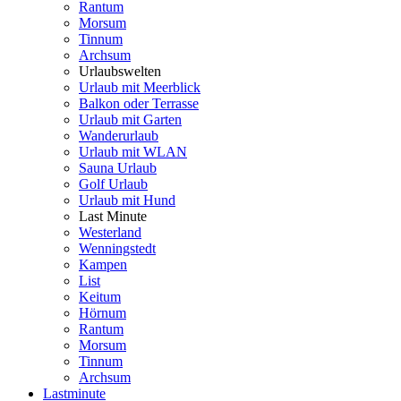
Rantum
Morsum
Tinnum
Archsum
Urlaubswelten
Urlaub mit Meerblick
Balkon oder Terrasse
Urlaub mit Garten
Wanderurlaub
Urlaub mit WLAN
Sauna Urlaub
Golf Urlaub
Urlaub mit Hund
Last Minute
Westerland
Wenningstedt
Kampen
List
Keitum
Hörnum
Rantum
Morsum
Tinnum
Archsum
Lastminute