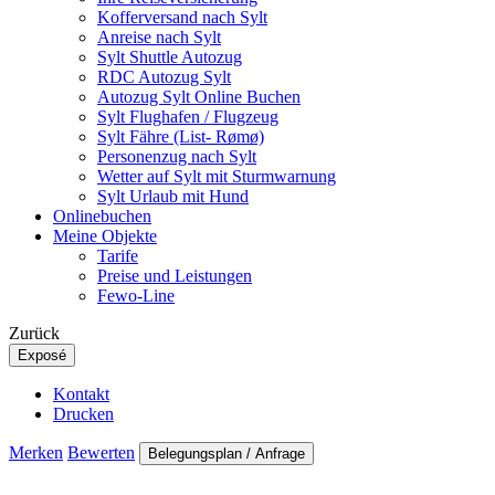
Kofferversand nach Sylt
Anreise nach Sylt
Sylt Shuttle Autozug
RDC Autozug Sylt
Autozug Sylt Online Buchen
Sylt Flughafen / Flugzeug
Sylt Fähre (List- Rømø)
Personenzug nach Sylt
Wetter auf Sylt mit Sturmwarnung
Sylt Urlaub mit Hund
Onlinebuchen
Meine Objekte
Tarife
Preise und Leistungen
Fewo-Line
Zurück
Exposé
Kontakt
Drucken
Merken
Bewerten
Belegungsplan / Anfrage