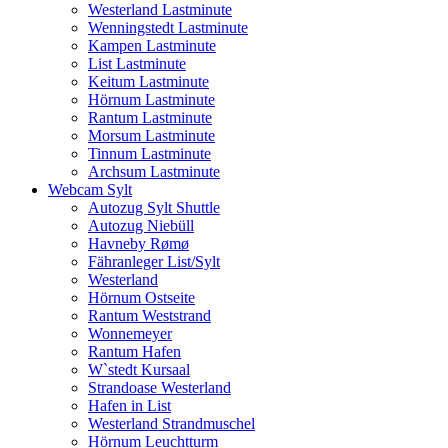
Westerland Lastminute
Wenningstedt Lastminute
Kampen Lastminute
List Lastminute
Keitum Lastminute
Hörnum Lastminute
Rantum Lastminute
Morsum Lastminute
Tinnum Lastminute
Archsum Lastminute
Webcam Sylt
Autozug Sylt Shuttle
Autozug Niebüll
Havneby Rømø
Fähranleger List/Sylt
Westerland
Hörnum Ostseite
Rantum Weststrand
Wonnemeyer
Rantum Hafen
W`stedt Kursaal
Strandoase Westerland
Hafen in List
Westerland Strandmuschel
Hörnum Leuchtturm