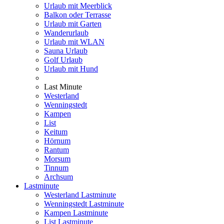
Urlaub mit Meerblick
Balkon oder Terrasse
Urlaub mit Garten
Wanderurlaub
Urlaub mit WLAN
Sauna Urlaub
Golf Urlaub
Urlaub mit Hund
Last Minute
Westerland
Wenningstedt
Kampen
List
Keitum
Hörnum
Rantum
Morsum
Tinnum
Archsum
Lastminute
Westerland Lastminute
Wenningstedt Lastminute
Kampen Lastminute
List Lastminute