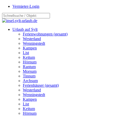
Vermieter-Login
Urlaub auf Sylt
Ferienwohnungen (gesamt)
Westerland
Wenningstedt
Kampen
List
Keitum
Hörnum
Rantum
Morsum
Tinnum
Archsum
Ferienhäuser (gesamt)
Westerland
Wenningstedt
Kampen
List
Keitum
Hörnum