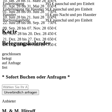
10. Jan. 28 bis 31. März 28
450 €
Endreinigung
395 € pauschal und pro Einheit
01. Apr. 28 bis 31. Mai 28
650 €
Endreinigung für Haustier
50 € pauschal und pro Einheit
01. Juni 28 bis 09. Juni 28
750 €
Haustier
10 € pro Nacht und pro Haustier
10. Juni 28 bis 21. Juni 28
650 €
Buchungsgebühr
39 € pauschal und pro Einheit
22. Juni 28 bis 08. Sep. 28
750 €
09. Sep. 28 bis 07. Nov. 28
650 €
Karte
08. Nov. 28 bis 20. Dez. 28
450 €
21. Dez. 28 bis 27. Dez. 28
650 €
Belegungskalender
28. Dez. 28 bis 07. Jan. 29
750 €
geschlossen
belegt
auf Anfrage
frei
* Sofort Buchen oder Anfragen *
Unverbindlich anfragen
Anbieter
M. & M. Hitroff