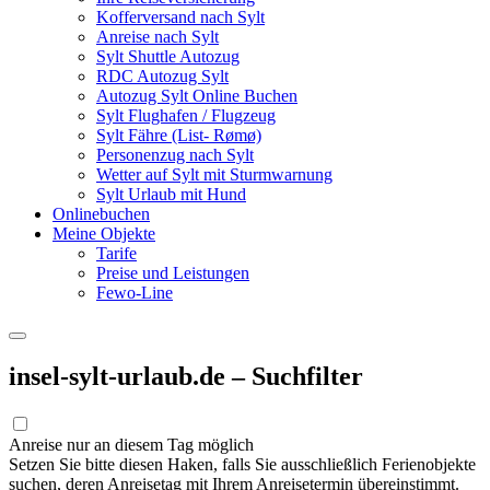
Kofferversand nach Sylt
Anreise nach Sylt
Sylt Shuttle Autozug
RDC Autozug Sylt
Autozug Sylt Online Buchen
Sylt Flughafen / Flugzeug
Sylt Fähre (List- Rømø)
Personenzug nach Sylt
Wetter auf Sylt mit Sturmwarnung
Sylt Urlaub mit Hund
Onlinebuchen
Meine Objekte
Tarife
Preise und Leistungen
Fewo-Line
insel-sylt-urlaub.de – Suchfilter
Anreise nur an diesem Tag möglich
Setzen Sie bitte diesen Haken, falls Sie ausschließlich Ferienobjekte
suchen, deren Anreisetag mit Ihrem Anreisetermin übereinstimmt.