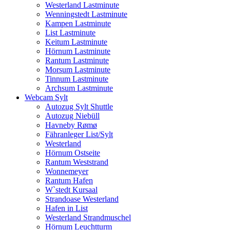
Westerland Lastminute
Wenningstedt Lastminute
Kampen Lastminute
List Lastminute
Keitum Lastminute
Hörnum Lastminute
Rantum Lastminute
Morsum Lastminute
Tinnum Lastminute
Archsum Lastminute
Webcam Sylt
Autozug Sylt Shuttle
Autozug Niebüll
Havneby Rømø
Fähranleger List/Sylt
Westerland
Hörnum Ostseite
Rantum Weststrand
Wonnemeyer
Rantum Hafen
W`stedt Kursaal
Strandoase Westerland
Hafen in List
Westerland Strandmuschel
Hörnum Leuchtturm