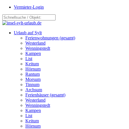
Vermieter-Login
Urlaub auf Sylt
Ferienwohnungen (gesamt)
Westerland
Wenningstedt
Kampen
List
Keitum
Hörnum
Rantum
Morsum
Tinnum
Archsum
Ferienhäuser (gesamt)
Westerland
Wenningstedt
Kampen
List
Keitum
Hörnum