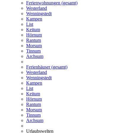
Ferienwohnungen (gesamt)
Westerland
Wenningstedt
Kampen
List
Keitum
Hörnum
Rantum
Morsum
Tinnum
Archsum
Ferienhäuser (gesamt)
Westerland
Wenningstedt
Kampen
List
Keitum
Hörnum
Rantum
Morsum
Tinnum
Archsum
Urlaubswelten