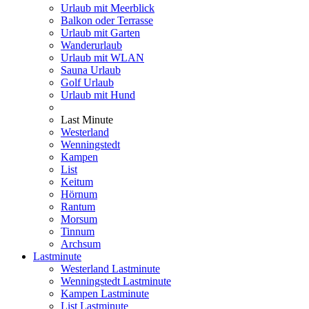
Urlaub mit Meerblick
Balkon oder Terrasse
Urlaub mit Garten
Wanderurlaub
Urlaub mit WLAN
Sauna Urlaub
Golf Urlaub
Urlaub mit Hund
Last Minute
Westerland
Wenningstedt
Kampen
List
Keitum
Hörnum
Rantum
Morsum
Tinnum
Archsum
Lastminute
Westerland Lastminute
Wenningstedt Lastminute
Kampen Lastminute
List Lastminute