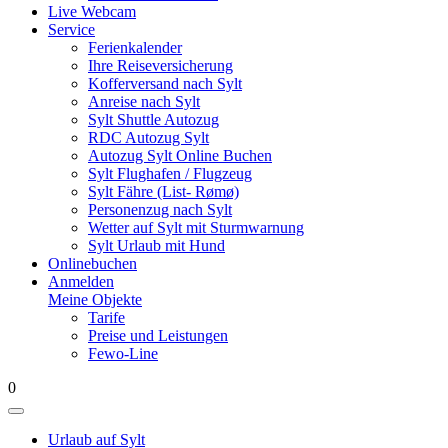
Live Webcam
Service
Ferienkalender
Ihre Reiseversicherung
Kofferversand nach Sylt
Anreise nach Sylt
Sylt Shuttle Autozug
RDC Autozug Sylt
Autozug Sylt Online Buchen
Sylt Flughafen / Flugzeug
Sylt Fähre (List- Rømø)
Personenzug nach Sylt
Wetter auf Sylt mit Sturmwarnung
Sylt Urlaub mit Hund
Onlinebuchen
Anmelden
Meine Objekte
Tarife
Preise und Leistungen
Fewo-Line
0
Urlaub auf Sylt