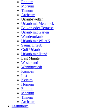
Rantum
Morsum
Tinnum
Archsum
Urlaubswelten
Urlaub mit Meerblick
Balkon oder Terrasse
Urlaub mit Garten
Wanderurlaub
Urlaub mit WLAN
Sauna Urlaub
Golf Urlaub
Urlaub mit Hund
Last Minute
Westerland
Wenningstedt
Kampen
List
Keitum
Hörnum
Rantum
Morsum
Tinnum
Archsum
Lastminute