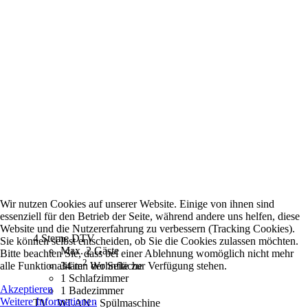
Wir nutzen Cookies auf unserer Website. Einige von ihnen sind
essenziell für den Betrieb der Seite, während andere uns helfen, diese
Website und die Nutzererfahrung zu verbessern (Tracking Cookies).
4 Sterne DTV
Sie können selbst entscheiden, ob Sie die Cookies zulassen möchten.
Max. 2 Gäste
Bitte beachten Sie, dass bei einer Ablehnung womöglich nicht mehr
2
alle Funktionalitäten der Seite zur Verfügung stehen.
34 m
Wohnfläche
1 Schlafzimmer
Akzeptieren
1 Badezimmer
Weitere Informationen
TV · WLAN · Spülmaschine