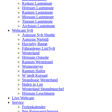
Keitum Lastminute
Hörnum Lastminute
Rantum Lastminute
Morsum Lastminute
Tinnum Lastminute
Archsum Lastminute
Webcam Sylt
Autozug Sylt Shuttle
Autozug Niebüll
Havneby Rømø
Fähranleger List/Sylt
Westerland
Hörnum Ostseite
Rantum Weststrand
Wonnemeyer
Rantum Hafen
W`stedt Kursaal
Strandoase Westerland
Hafen in List
Westerland Strandmuschel
Hörnum Leuchtturm
Live Webcam
Service
Ferienkalender
Ihre Reiseversicherung